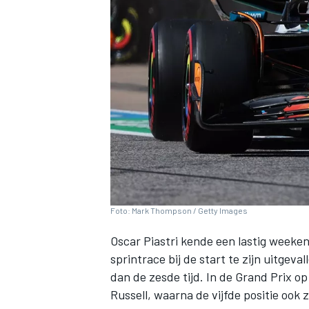
INDYCAR
Foto: Mark Thompson / Getty Images
Oscar Piastri
kende een lastig weekend
sprintrace bij de start te zijn uitgeva
WEC
DTM
dan de zesde tijd. In de Grand Prix o
Russell
, waarna de vijfde positie ook 