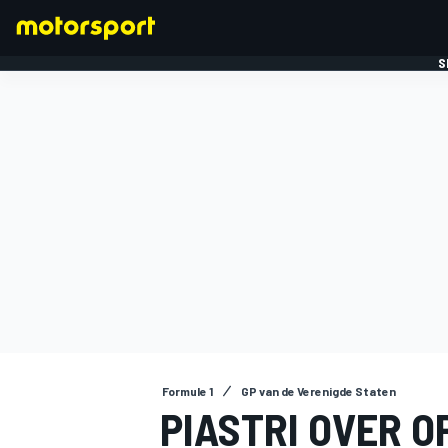
S
FORMULE 1
Formule 1
GP van de Verenigde Staten
PIASTRI OVER 