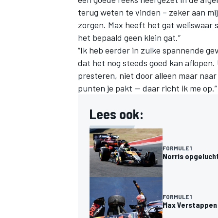
terug weten te vinden – zeker aan mi
zorgen. Max heeft het gat weliswaar s
het bepaald geen klein gat.”
“Ik heb eerder in zulke spannende ge
dat het nog steeds goed kan aflopen. 
presteren, niet door alleen maar naar
punten je pakt — daar richt ik me op.”
Lees ook:
FORMULE 1
Norris opgeluch
FORMULE 1
Max Verstappen 