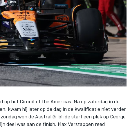
 op het Circuit of the Americas. Na op zaterdag in de
llen, kwam hij later op de dag in de kwalificatie niet verder
p zondag won de Australiër bij de start een plek op
George
zijn deel was aan de finish.
Max Verstappen
reed