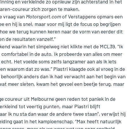
nning en verkleinde zo opnieuw zijn achterstand in het
aren-coureur zich zorgen te maken.
de vraag van
Motorsport.com
of Verstappens opmars een
ee en hij is snel, maar voor mij ligt de focus op begrijpen
 hoe we terug kunnen keren naar de vorm van eerder dit
n de resultaten vanzelf.”
end waarin het simpelweg niet klikte met de MCL39. “Ik
 comfortabel in de auto. Ik probeerde van alles om meer
 echt. Het voelde soms zelfs langzamer aan als ik iets
n waarom dat zo was.” Piastri klaagde ook al vroeg in de
s behoorlijk anders dan ik had verwacht aan het begin van
at meer sleten, kwam het gevoel een beetje terug, maar
ige coureur uit Melbourne geen reden tot paniek in de
erkleind tot veertig punten, maar Piastri blijft
 waar ik nu sta dan waar de andere twee staan”, verwijst hij
e leiding gaat in het kampioenschap. “Max heeft natuurlijk
lopen races, maar als we weer wat van onze snelheid