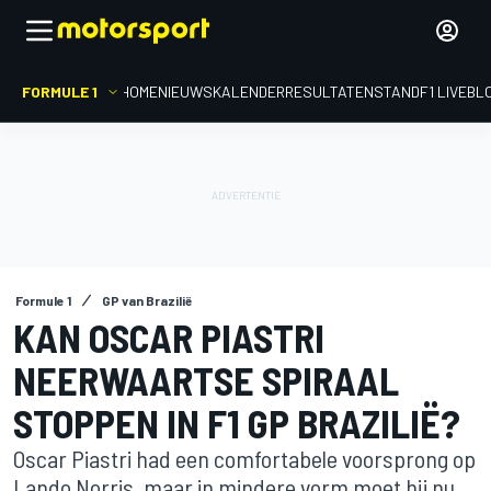
FORMULE 1
HOME
NIEUWS
KALENDER
RESULTATEN
STAND
F1 LIVEBL
Formule 1
GP van Brazilië
KAN OSCAR PIASTRI
NEERWAARTSE SPIRAAL
STOPPEN IN F1 GP BRAZILIË?
Oscar Piastri had een comfortabele voorsprong op
Lando Norris, maar in mindere vorm moet hij nu