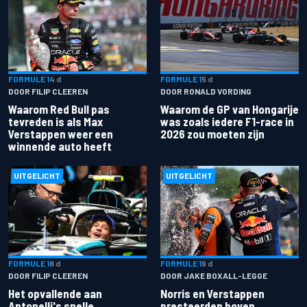
FORMULE 1
4 d
FORMULE 1
5 d
DOOR FILIP CLEEREN
DOOR RONALD VORDING
Waarom Red Bull pas
Waarom de GP van Hongarije
tevreden is als Max
was zoals iedere F1-race in
Verstappen weer een
2026 zou moeten zijn
winnende auto heeft
UITGELICHT
UITGELICHT
FORMULE 1
8 d
FORMULE 1
9 d
DOOR FILIP CLEEREN
DOOR JAKE BOXALL-LEGGE
Het opvallende aan
Norris en Verstappen
Antonelli's snelle
presteerden boven