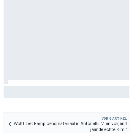
Aston Martin onthult nieuwe limited-edition Glenfiddich-
whisky
VORIG ARTIKEL
Wolff ziet kampioensmateriaal in Antonelli: "Zien volgend
jaar de echte Kimi"