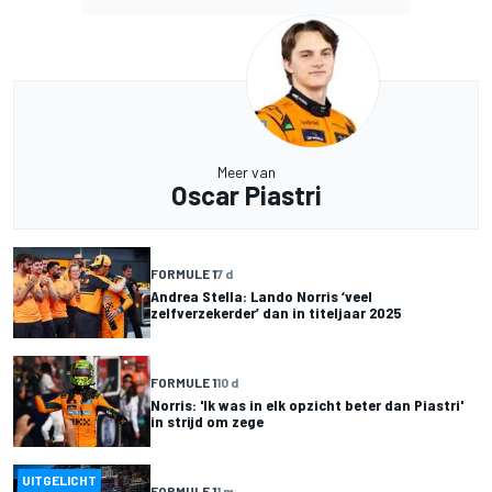
Meer van
Oscar Piastri
FORMULE 1
7 d
Andrea Stella: Lando Norris ‘veel
zelfverzekerder’ dan in titeljaar 2025
FORMULE 1
10 d
Norris: 'Ik was in elk opzicht beter dan Piastri'
in strijd om zege
UITGELICHT
FORMULE 1
1 m