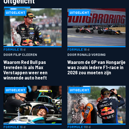
Uitgelicht
UITGELICHT
UITGELICHT
FORMULE 1
5 d
FORMULE 1
6 d
DOOR FILIP CLEEREN
DOOR RONALD VORDING
Waarom Red Bull pas
Waarom de GP van Hongarije
tevreden is als Max
was zoals iedere F1-race in
Verstappen weer een
2026 zou moeten zijn
winnende auto heeft
UITGELICHT
UITGELICHT
FORMULE 1
9 d
FORMULE 1
10 d