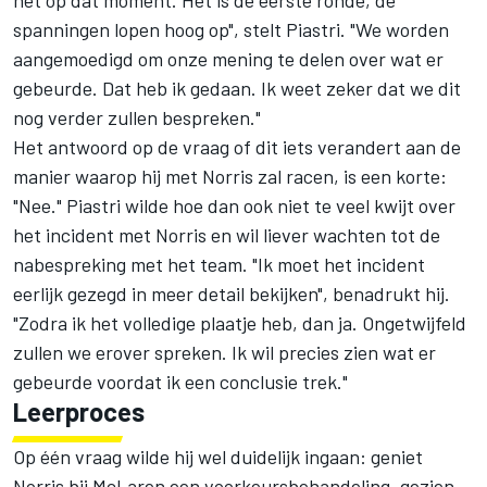
het op dat moment. Het is de eerste ronde, de
spanningen lopen hoog op", stelt Piastri. "We worden
aangemoedigd om onze mening te delen over wat er
gebeurde. Dat heb ik gedaan. Ik weet zeker dat we dit
nog verder zullen bespreken."
Het antwoord op de vraag of dit iets verandert aan de
manier waarop hij met Norris zal racen, is een korte:
"Nee." Piastri wilde hoe dan ook niet te veel kwijt over
het incident met Norris en wil liever wachten tot de
nabespreking met het team. "Ik moet het incident
eerlijk gezegd in meer detail bekijken", benadrukt hij.
"Zodra ik het volledige plaatje heb, dan ja. Ongetwijfeld
zullen we erover spreken. Ik wil precies zien wat er
gebeurde voordat ik een conclusie trek."
Leerproces
Op één vraag wilde hij wel duidelijk ingaan: geniet
Norris bij
McLaren
een voorkeursbehandeling, gezien