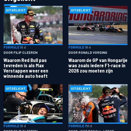
UITGELICHT
UITGELICHT
FORMULE 1
5 d
FORMULE 1
6 d
DOOR FILIP CLEEREN
DOOR RONALD VORDING
Waarom Red Bull pas
Waarom de GP van Hongarije
tevreden is als Max
was zoals iedere F1-race in
Verstappen weer een
2026 zou moeten zijn
winnende auto heeft
UITGELICHT
UITGELICHT
FORMULE 1
9 d
FORMULE 1
10 d