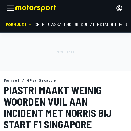
FORMULE 1
HOME
NIEUWS
KALENDER
RESULTATEN
STAND
F1 LIVEBL
Formule 1
GP van Singapore
PIASTRI MAAKT WEINIG
WOORDEN VUIL AAN
INCIDENT MET NORRIS BIJ
START F1 SINGAPORE