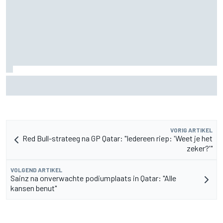
Waarom Aston Martin aantrekkelijker is op de F1-
rijdersmarkt dan dat het lijkt
VORIG ARTIKEL
Red Bull-strateeg na GP Qatar: "Iedereen riep: 'Weet je het
zeker?'"
VOLGEND ARTIKEL
Sainz na onverwachte podiumplaats in Qatar: "Alle
kansen benut"