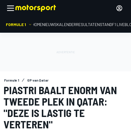
FORMULE 1
HOME
NIEUWS
KALENDER
RESULTATEN
STAND
F1 LIVEBL
Formule 1
GP van Qatar
PIASTRI BAALT ENORM VAN
TWEEDE PLEK IN QATAR:
"DEZE IS LASTIG TE
VERTEREN"