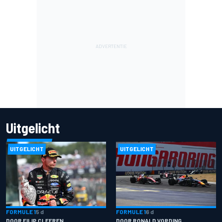
Uitgelicht
UITGELICHT
UITGELICHT
FORMULE 1
5 d
FORMULE 1
6 d
DOOR FILIP CLEEREN
DOOR RONALD VORDING