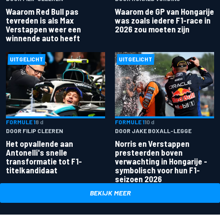
Waarom Red Bull pas
Waarom de GP van Hongarije
tevreden is als Max
was zoals iedere F1-race in
Verstappen weer een
2026 zou moeten zijn
winnende auto heeft
UITGELICHT
UITGELICHT
FORMULE 1
8 d
FORMULE 1
10 d
DOOR FILIP CLEEREN
DOOR JAKE BOXALL-LEGGE
Het opvallende aan
Norris en Verstappen
Antonelli's snelle
presteerden boven
transformatie tot F1-
verwachting in Hongarije -
titelkandidaat
symbolisch voor hun F1-
seizoen 2026
BEKIJK MEER