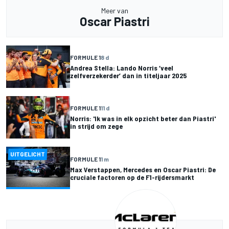
Meer van
Oscar Piastri
FORMULE 1
8 d
Andrea Stella: Lando Norris ‘veel
zelfverzekerder’ dan in titeljaar 2025
FORMULE 1
11 d
Norris: 'Ik was in elk opzicht beter dan Piastri'
in strijd om zege
UITGELICHT
FORMULE 1
1 m
Max Verstappen, Mercedes en Oscar Piastri: De
cruciale factoren op de F1-rijdersmarkt