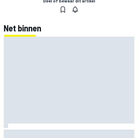
Deel of bewaar dit artikel
Net binnen
MotoGP Grand Prix van Groot-Brittannië 2026: tijden,