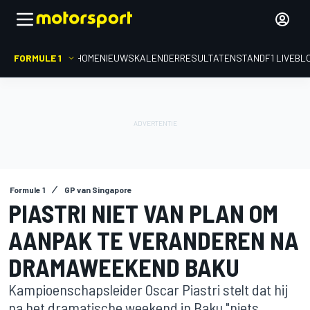
FORMULE 1
HOME
NIEUWS
KALENDER
RESULTATEN
STAND
F1 LIVEBL
Formule 1
GP van Singapore
PIASTRI NIET VAN PLAN OM
AANPAK TE VERANDEREN NA
DRAMAWEEKEND BAKU
Kampioenschapsleider Oscar Piastri stelt dat hij
na het dramatische weekend in Baku "niets