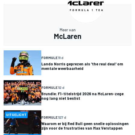
Meer van
McLaren
FORMULE 1
1 d
Lando Norris geprezen als 'the real deal' om
mentale weerbaarheid
FORMULE 1
2 d
Brundle: F1-titelstrijd 2026 na McLaren-zege
nog lang niet beslist
UITGELICHT
FORMULE 1
27 d
Waarom er bij Red Bull geen snelle oplossingen
zijn voor de frustraties van Max Verstappen