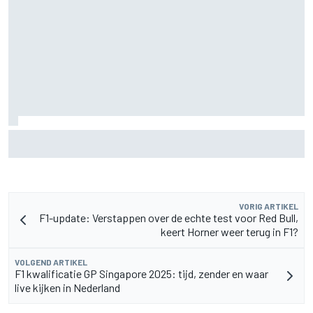
Waarom F1 nog altijd maar één Grand Prix zelf organiseert
VORIG ARTIKEL
F1-update: Verstappen over de echte test voor Red Bull,
keert Horner weer terug in F1?
VOLGEND ARTIKEL
F1 kwalificatie GP Singapore 2025: tijd, zender en waar
live kijken in Nederland