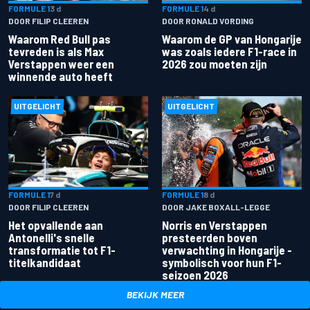
FORMULE 1
3 d
FORMULE 1
4 d
DOOR FILIP CLEEREN
DOOR RONALD VORDING
Waarom Red Bull pas
Waarom de GP van Hongarije
tevreden is als Max
was zoals iedere F1-race in
Verstappen weer een
2026 zou moeten zijn
winnende auto heeft
UITGELICHT
UITGELICHT
FORMULE 1
7 d
FORMULE 1
8 d
DOOR FILIP CLEEREN
DOOR JAKE BOXALL-LEGGE
Het opvallende aan
Norris en Verstappen
Antonelli's snelle
presteerden boven
transformatie tot F1-
verwachting in Hongarije -
titelkandidaat
symbolisch voor hun F1-
seizoen 2026
BEKIJK MEER