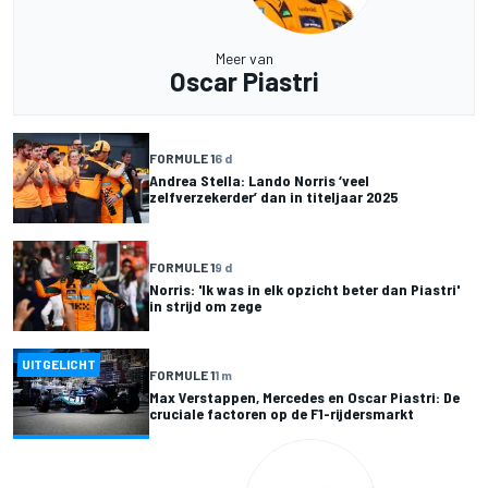
Meer van
Oscar Piastri
FORMULE 1
6 d
Andrea Stella: Lando Norris ‘veel
zelfverzekerder’ dan in titeljaar 2025
FORMULE 1
9 d
Norris: 'Ik was in elk opzicht beter dan Piastri'
in strijd om zege
UITGELICHT
FORMULE 1
1 m
Max Verstappen, Mercedes en Oscar Piastri: De
cruciale factoren op de F1-rijdersmarkt