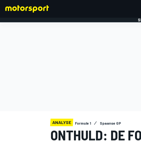
S
FORMULE 1
ANALYSE
Formule 1
Spaanse GP
ONTHULD: DE FO