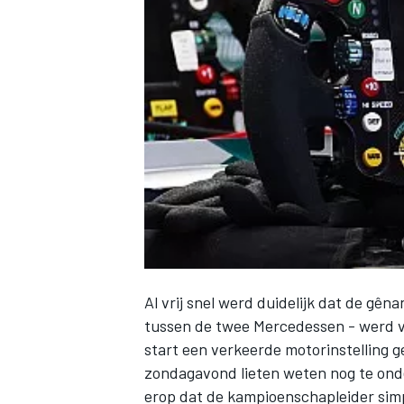
INDYCAR
Al vrij snel werd duidelijk dat de gên
tussen de twee Mercedessen - werd v
WEC
DTM
start een verkeerde motorinstelling 
zondagavond lieten weten nog te onder
erop dat de kampioenschapleider simp