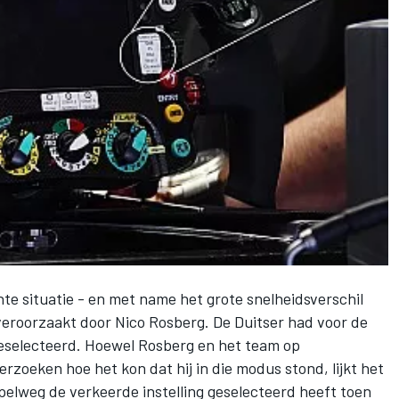
ante situatie - en met name het grote snelheidsverschil
eroorzaakt door Nico Rosberg. De Duitser had voor de
geselecteerd. Hoewel Rosberg en het team op
zoeken hoe het kon dat hij in die modus stond, lijkt het
elweg de verkeerde instelling geselecteerd heeft toen