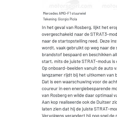
Mercedes AMG-F1 stuurwiel
Tekening: Giorgio Piola
In het geval van Rosberg, lijkt het ero
overgeschakeld naar de STRAT3-modus.
naar de startopstelling reed. Deze in
MEER RACEKLASSEN
wordt, vaak gebruikt op weg naar de 
brandstof bespaard en beschikken all
start, mits de juiste STRAT-modus is 
Op onboard-beelden vanuit de auto v
langzamer rijdt bij het uitkomen van 
Dat is een waarschuwing voor de ach
coureur in een energiebesparende mod
van Rosberg en wilde daar optimaal v
Aan kop realiseerde ook de Duitser zi
laten zien dat hij de juiste STRAT-m
Vervolgens verandert hij nog snel de