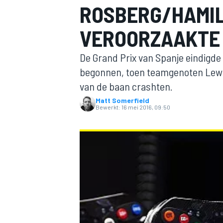
ROSBERG/HAMI
VEROORZAAKTE
De Grand Prix van Spanje eindigde
begonnen, toen teamgenoten Lewis
van de baan crashten.
Matt Somerfield
MOTOGP
Bewerkt:
16 mei 2016, 09:50