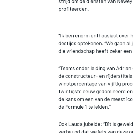
strijd om de diensten van Newey 
profiteerden.
“Ik ben enorm enthousiast over he
destijds optekenen. “We gaan al j
die vriendschap heeft zeker een b
“Teams onder leiding van Adrian 
de constructeur- en rijderstite
winstpercentage van vijftig proc
twintigste eeuw gedomineerd en
de kans om een van de meest ico
de Formule 1 te leiden.”
Ook Lauda jubelde: “Dit is gewel
verheugd dat we iets van deze om