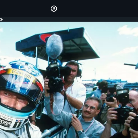
Laat je horen met de
reactiemodule
CH
LOGIN
EDITIE
NEDERLAND