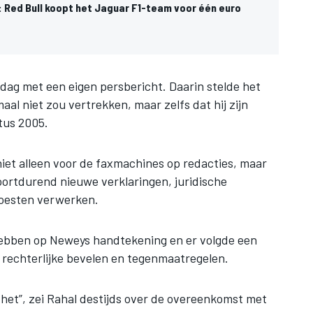
y: Red Bull koopt het Jaguar F1-team voor één euro
ag met een eigen persbericht. Daarin stelde het
al niet zou vertrekken, maar zelfs dat hij zijn
tus 2005.
et alleen voor de faxmachines op redacties, maar
voortdurend nieuwe verklaringen, juridische
oesten verwerken.
hebben op Neweys handtekening en er volgde een
 rechterlijke bevelen en tegenmaatregelen.
s het”, zei Rahal destijds over de overeenkomst met