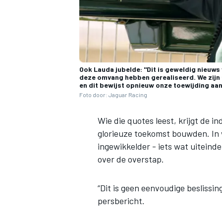
Ook Lauda jubelde: "Dit is geweldig nieuws
deze omvang hebben gerealiseerd. We zijn a
en dit bewijst opnieuw onze toewijding aan
Foto door: Jaguar Racing
Wie die quotes leest, krijgt de 
glorieuze toekomst bouwden. In 
ingewikkelder - iets wat uiteindel
over de overstap.
“Dit is geen eenvoudige beslissi
persbericht.