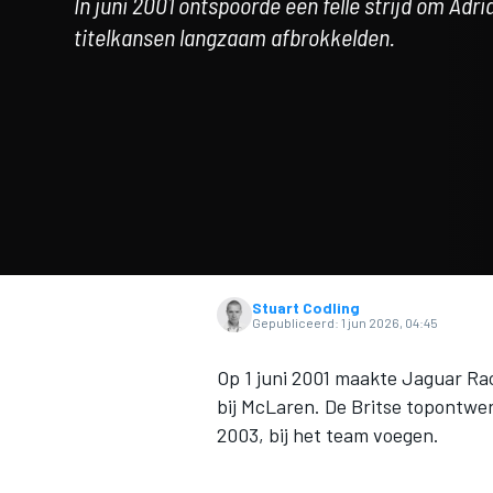
In juni 2001 ontspoorde een felle strijd om Adr
titelkansen langzaam afbrokkelden.
MOTOGP
Stuart Codling
Gepubliceerd:
1 jun 2026, 04:45
Op 1 juni 2001 maakte
Jaguar Ra
bij
McLaren
. De Britse topontwer
2003, bij het team voegen.