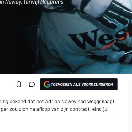
ian Newey, terwijl McLarens
TOEVOEGEN ALS VOORKEURSBRON
cing
bekend dat het Adrian Newey had weggekaapt
per zou zich na afloop van zijn contract, eind juli