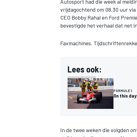
Autosport had die week al meldi
vrijdagochtend om 08.30 uur via
CEO Bobby Rahal en Ford Premie
bevestigde het verhaal dat net in
INDYCAR
Faxmachines. Tijdschriftenrekke
Lees ook:
FORMULE 1
On this da
WEC
DTM
In de twee weken die volgden ont