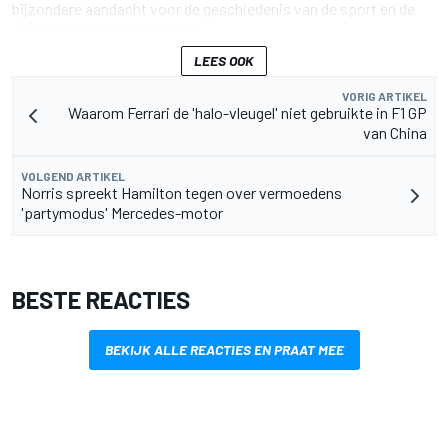
bijzondere aandacht voor de geschiedenis van de sport en de
verhalen achter de schermen.
LEES OOK
VORIG ARTIKEL
Waarom Ferrari de 'halo-vleugel' niet gebruikte in F1 GP
van China
VOLGEND ARTIKEL
Norris spreekt Hamilton tegen over vermoedens
'partymodus' Mercedes-motor
BESTE REACTIES
BEKIJK ALLE REACTIES EN PRAAT MEE