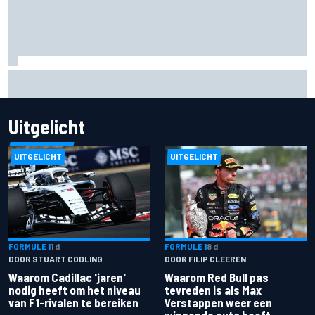
Felix Rosenqvist en Will Power halen uit naar IndyCar-
regels voor verkeer na podiumplaatsen in Portland
Uitgelicht
UITGELICHT
UITGELICHT
FORMULE 1
1 d
FORMULE 1
8 d
DOOR STUART CODLING
DOOR FILIP CLEEREN
Waarom Cadillac 'jaren'
Waarom Red Bull pas
nodig heeft om het niveau
tevreden is als Max
van F1-rivalen te bereiken
Verstappen weer een
winnende auto heeft