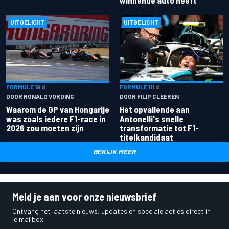
UITGELICHT
UITGELICHT
FORMULE 1
9 d
FORMULE 1
11 d
DOOR RONALD VORDING
DOOR FILIP CLEEREN
Waarom de GP van Hongarije
Het opvallende aan
was zoals iedere F1-race in
Antonelli's snelle
2026 zou moeten zijn
transformatie tot F1-
titelkandidaat
BEKIJK MEER
Meld je aan voor onze nieuwsbrief
Ontvang het laatste nieuws, updates en speciale acties direct in
je mailbox.