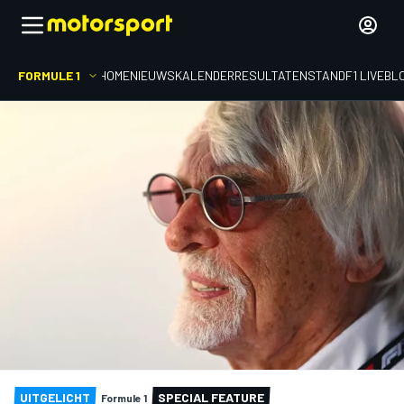
FORMULE 1
HOME
NIEUWS
KALENDER
RESULTATEN
STAND
F1 LIVEBL
UITGELICHT
SPECIAL FEATURE
Formule 1