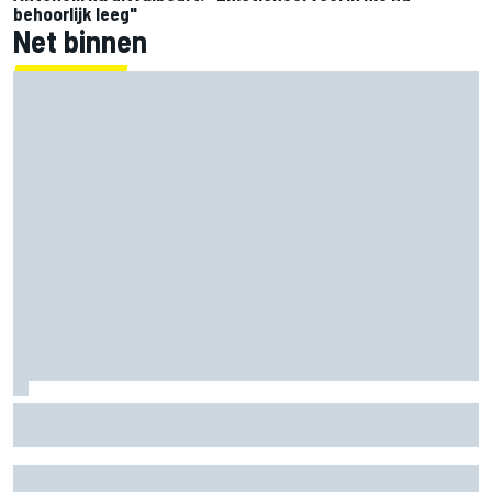
behoorlijk leeg"
Net binnen
McLaren ‘teleurgesteld’ dat Ferrari eerder inzette op
roterende achtervleugel