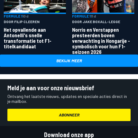
FORMULE 1
10 d
FORMULE 1
11 d
DOOR FILIP CLEEREN
DOOR JAKE BOXALL-LEGGE
Het opvallende aan
Norris en Verstappen
Antonelli's snelle
presteerden boven
transformatie tot F1-
verwachting in Hongarije -
titelkandidaat
symbolisch voor hun F1-
seizoen 2026
BEKIJK MEER
Meld je aan voor onze nieuwsbrief
Ontvang het laatste nieuws, updates en speciale acties direct in
je mailbox.
ABONNEER
Download onze app