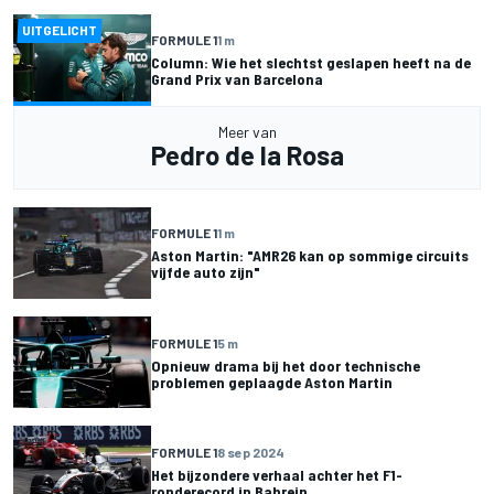
UITGELICHT
FORMULE 1
1 m
Column: Wie het slechtst geslapen heeft na de
Grand Prix van Barcelona
Meer van
Pedro de la Rosa
FORMULE 1
1 m
Aston Martin: "AMR26 kan op sommige circuits
vijfde auto zijn"
FORMULE 1
5 m
Opnieuw drama bij het door technische
problemen geplaagde Aston Martin
FORMULE 1
8 sep 2024
Het bijzondere verhaal achter het F1-
ronderecord in Bahrein