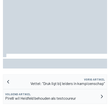
Lewis Hamilton deelt eerste foto's van nieuwe puppy Halo
VORIG ARTIKEL
Vettel: “Druk ligt bij leiders in kampioenschap”
VOLGEND ARTIKEL
Pirelli wil Heidfeld behouden als testcoureur