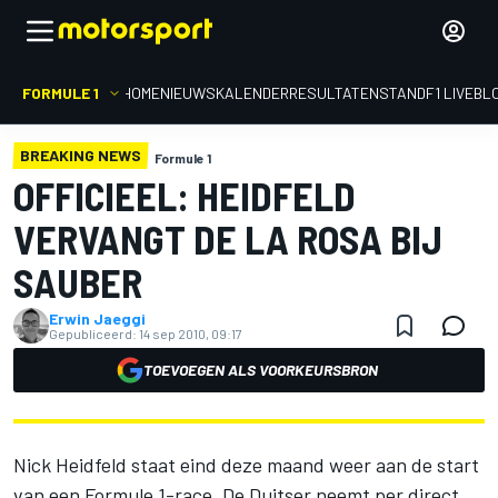
FORMULE 1
HOME
NIEUWS
KALENDER
RESULTATEN
STAND
F1 LIVEBL
BREAKING NEWS
Formule 1
OFFICIEEL: HEIDFELD
VERVANGT DE LA ROSA BIJ
SAUBER
Erwin Jaeggi
Gepubliceerd:
14 sep 2010, 09:17
TOEVOEGEN ALS VOORKEURSBRON
Nick Heidfeld staat eind deze maand weer aan de start
van een Formule 1-race. De Duitser neemt per direct