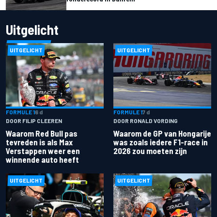
Uitgelicht
UITGELICHT
UITGELICHT
FORMULE 1
6 d
FORMULE 1
7 d
DOOR FILIP CLEEREN
DOOR RONALD VORDING
Waarom Red Bull pas
Waarom de GP van Hongarije
tevreden is als Max
was zoals iedere F1-race in
Verstappen weer een
2026 zou moeten zijn
winnende auto heeft
UITGELICHT
UITGELICHT