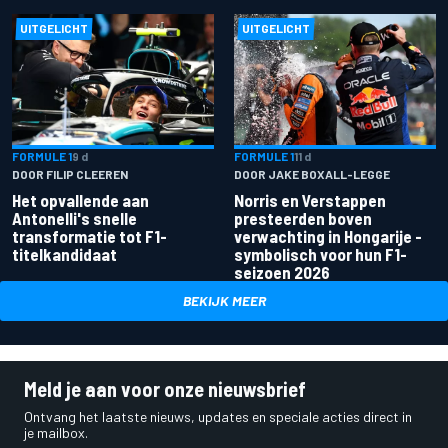
UITGELICHT
UITGELICHT
FORMULE 1
9 d
FORMULE 1
11 d
DOOR FILIP CLEEREN
DOOR JAKE BOXALL-LEGGE
Het opvallende aan
Norris en Verstappen
Antonelli's snelle
presteerden boven
transformatie tot F1-
verwachting in Hongarije -
titelkandidaat
symbolisch voor hun F1-
seizoen 2026
BEKIJK MEER
Meld je aan voor onze nieuwsbrief
Ontvang het laatste nieuws, updates en speciale acties direct in
je mailbox.