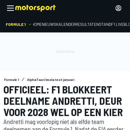
FORMULE 1
HOME
NIEUWS
KALENDER
RESULTATEN
STAND
F1 LIVEBL
Formule 1
AlphaTauri Imola test januari
OFFICIEEL: F1 BLOKKEERT
DEELNAME ANDRETTI, DEUR
VOOR 2028 WEL OP EEN KIER
Andretti mag voorlopig niet als elfde team
deelnemen aan de Formule 1. Nadat de FIA eerder