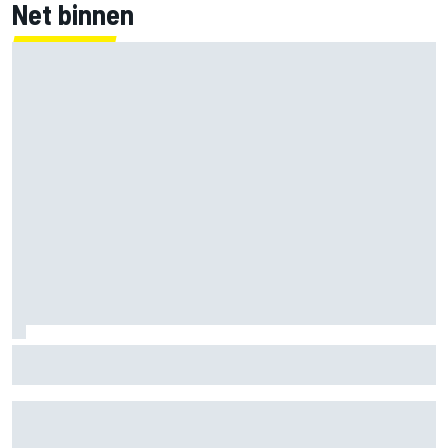
Net binnen
Marco Bezzecchi tempert verwachtingen voor Britse GP:
‘Ik ben nog niet 100%’