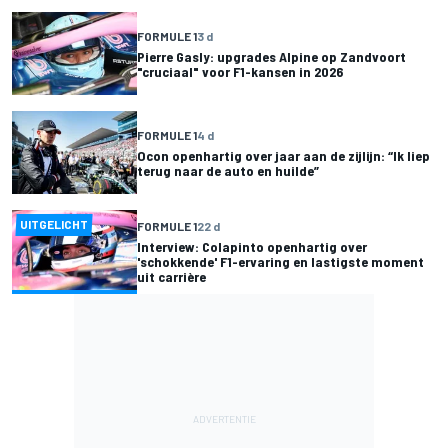
FORMULE 1
3 d
Pierre Gasly: upgrades Alpine op Zandvoort
"cruciaal" voor F1-kansen in 2026
FORMULE 1
4 d
Ocon openhartig over jaar aan de zijlijn: “Ik liep
terug naar de auto en huilde”
UITGELICHT
FORMULE 1
22 d
Interview: Colapinto openhartig over
'schokkende' F1-ervaring en lastigste moment
uit carrière