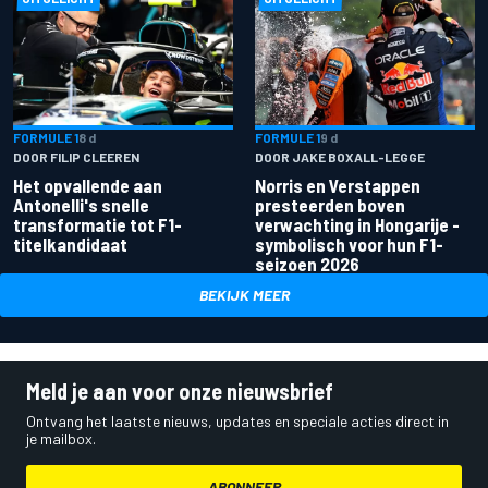
FORMULE 1
8 d
FORMULE 1
9 d
DOOR FILIP CLEEREN
DOOR JAKE BOXALL-LEGGE
Het opvallende aan
Norris en Verstappen
Antonelli's snelle
presteerden boven
transformatie tot F1-
verwachting in Hongarije -
titelkandidaat
symbolisch voor hun F1-
seizoen 2026
BEKIJK MEER
Meld je aan voor onze nieuwsbrief
Ontvang het laatste nieuws, updates en speciale acties direct in
je mailbox.
ABONNEER