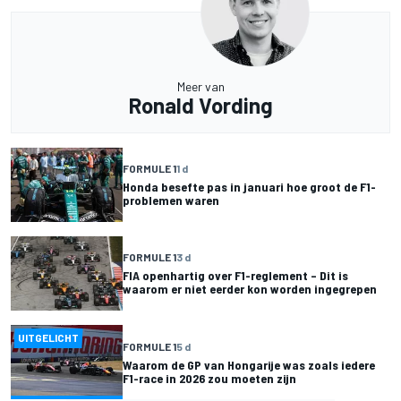
Meer van
Ronald Vording
FORMULE 1
1 d
Honda besefte pas in januari hoe groot de F1-
problemen waren
FORMULE 1
3 d
FIA openhartig over F1-reglement – Dit is
waarom er niet eerder kon worden ingegrepen
UITGELICHT
FORMULE 1
5 d
Waarom de GP van Hongarije was zoals iedere
F1-race in 2026 zou moeten zijn