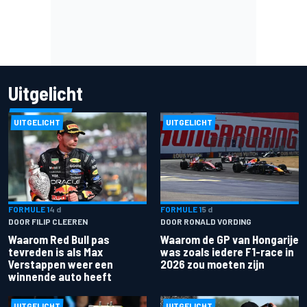
Uitgelicht
UITGELICHT
UITGELICHT
FORMULE 1
4 d
FORMULE 1
5 d
DOOR FILIP CLEEREN
DOOR RONALD VORDING
Waarom Red Bull pas
Waarom de GP van Hongarije
tevreden is als Max
was zoals iedere F1-race in
Verstappen weer een
2026 zou moeten zijn
winnende auto heeft
UITGELICHT
UITGELICHT