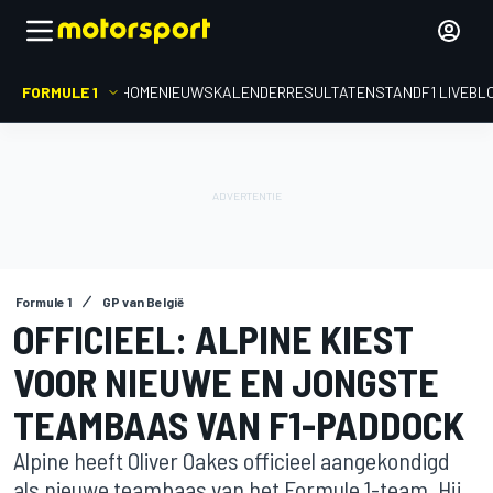
FORMULE 1
HOME
NIEUWS
KALENDER
RESULTATEN
STAND
F1 LIVEBL
Formule 1
GP van België
OFFICIEEL: ALPINE KIEST
VOOR NIEUWE EN JONGSTE
TEAMBAAS VAN F1-PADDOCK
Alpine heeft Oliver Oakes officieel aangekondigd
als nieuwe teambaas van het Formule 1-team. Hij