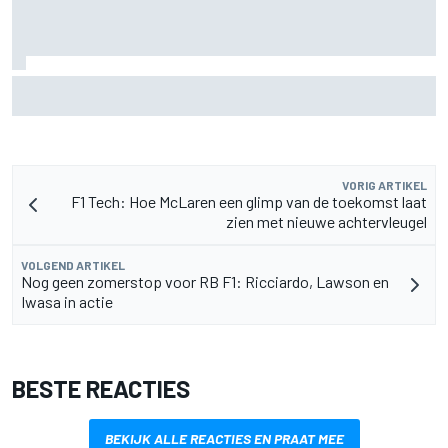
Aston Martin onthult nieuwe limited-edition Glenfiddich-
whisky
VORIG ARTIKEL
F1 Tech: Hoe McLaren een glimp van de toekomst laat
zien met nieuwe achtervleugel
VOLGEND ARTIKEL
Nog geen zomerstop voor RB F1: Ricciardo, Lawson en
Iwasa in actie
BESTE REACTIES
BEKIJK ALLE REACTIES EN PRAAT MEE