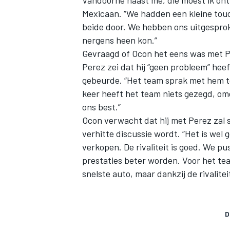
Vandoorne naast me, die moest ik ontw
Mexicaan. “We hadden een kleine tou
beide door. We hebben ons uitgesproken 
nergens heen kon.”
Gevraagd of Ocon het eens was met Per
Perez zei dat hij “geen probleem” hee
gebeurde. “Het team sprak met hem toe
keer heeft het team niets gezegd, om
ons best.”
Ocon verwacht dat hij met Perez zal 
verhitte discussie wordt. “Het is wel 
verkopen. De rivaliteit is goed. We p
prestaties beter worden. Voor het team
snelste auto, maar dankzij de rivalitei
D