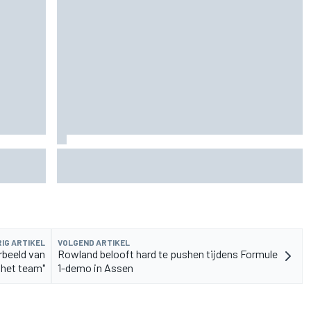
rvangen
MotoGP Grand Prix van Groot-Brittannië 2026:
tijden, uitzending en meer
IG ARTIKEL
VOLGEND ARTIKEL
rbeeld van
Rowland belooft hard te pushen tijdens Formule
 het team"
1-demo in Assen