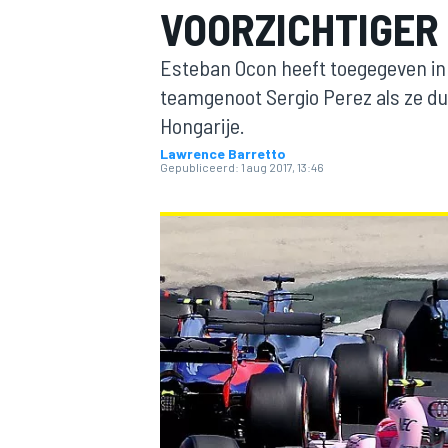
VOORZICHTIGER
Esteban Ocon heeft toegegeven in
teamgenoot Sergio Perez als ze due
Hongarije.
Lawrence Barretto
Gepubliceerd:
1 aug 2017, 13:46
MOTOGP