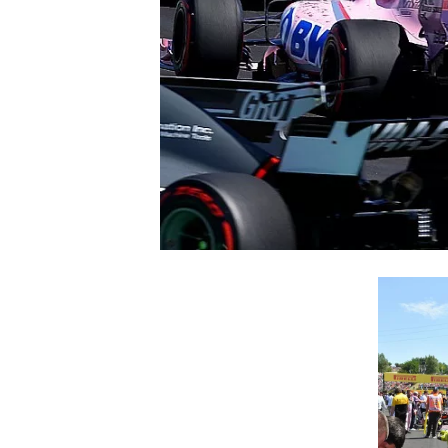
INDYCAR
WEC
DTM