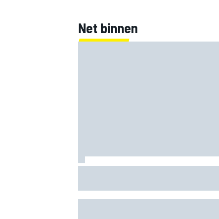
Net binnen
Clark, Senna, Antonelli – zo ontwikkelde
leeftijdsrecord voor de grand chelem