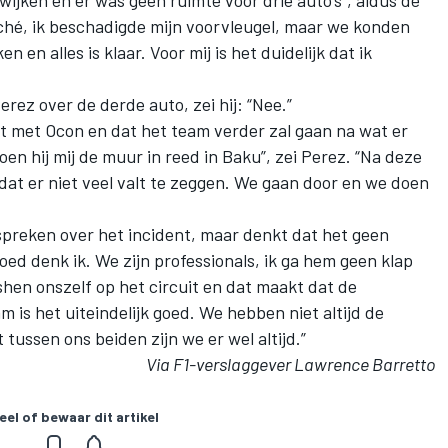
ijken en er was geen ruimte voor drie auto’s”, aldus de
ché, ik beschadigde mijn voorvleugel, maar we konden
en alles is klaar. Voor mij is het duidelijk dat ik
ez over de derde auto, zei hij: “Nee.”
ft met Ocon en dat het team verder zal gaan na wat er
n hij mij de muur in reed in Baku”, zei Perez. “Na deze
dat er niet veel valt te zeggen. We gaan door en we doen
spreken over het incident, maar denkt dat het geen
goed denk ik. We zijn professionals, ik ga hem geen klap
ushen onszelf op het circuit en dat maakt dat de
 is het uiteindelijk goed. We hebben niet altijd de
t tussen ons beiden zijn we er wel altijd.”
Via F1-verslaggever Lawrence Barretto
eel of bewaar dit artikel