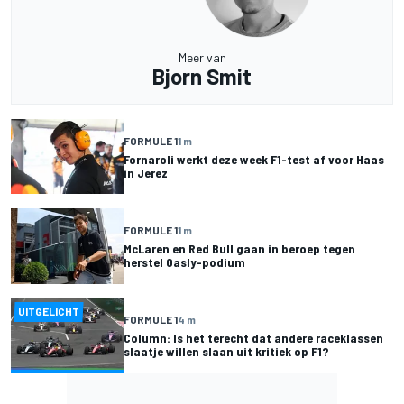
Meer van
Bjorn Smit
FORMULE 1
1 m
Fornaroli werkt deze week F1-test af voor Haas
in Jerez
FORMULE 1
1 m
McLaren en Red Bull gaan in beroep tegen
herstel Gasly-podium
UITGELICHT
FORMULE 1
4 m
Column: Is het terecht dat andere raceklassen
slaatje willen slaan uit kritiek op F1?