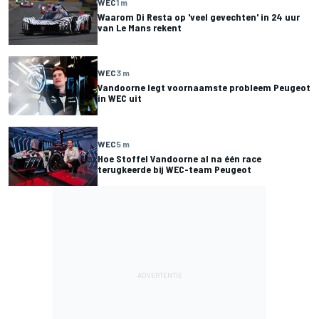
WEC
1 m
Waarom Di Resta op 'veel gevechten' in 24 uur
van Le Mans rekent
WEC
3 m
Vandoorne legt voornaamste probleem Peugeot
in WEC uit
WEC
5 m
Hoe Stoffel Vandoorne al na één race
terugkeerde bij WEC-team Peugeot