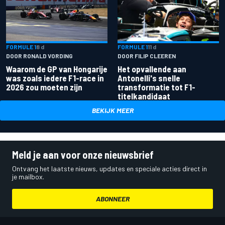
FORMULE 1
8 d
FORMULE 1
11 d
DOOR RONALD VORDING
DOOR FILIP CLEEREN
Waarom de GP van Hongarije
Het opvallende aan
was zoals iedere F1-race in
Antonelli's snelle
2026 zou moeten zijn
transformatie tot F1-
titelkandidaat
BEKIJK MEER
Meld je aan voor onze nieuwsbrief
Ontvang het laatste nieuws, updates en speciale acties direct in
je mailbox.
ABONNEER