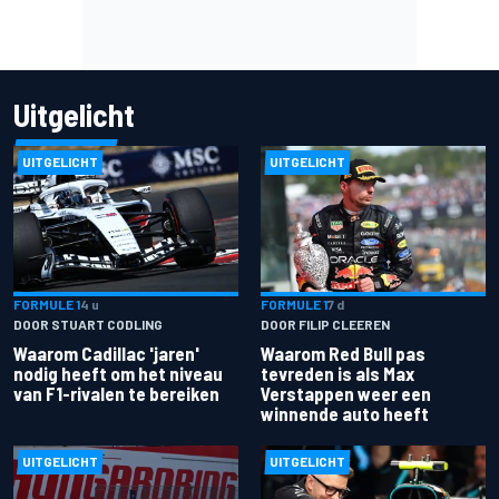
Uitgelicht
UITGELICHT
UITGELICHT
FORMULE 1
4 u
FORMULE 1
7 d
DOOR STUART CODLING
DOOR FILIP CLEEREN
Waarom Cadillac 'jaren'
Waarom Red Bull pas
nodig heeft om het niveau
tevreden is als Max
van F1-rivalen te bereiken
Verstappen weer een
winnende auto heeft
UITGELICHT
UITGELICHT