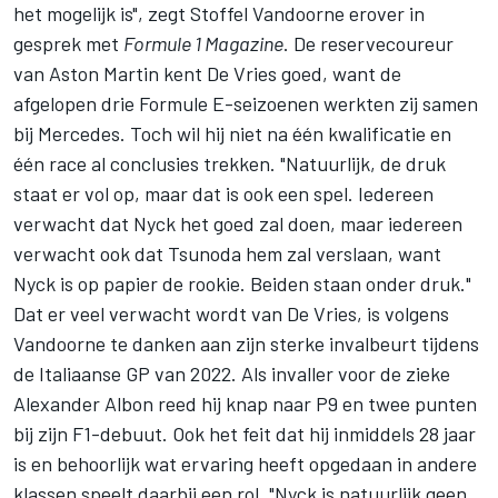
het mogelijk is", zegt
Stoffel Vandoorne
erover in
gesprek met
Formule 1 Magazine
. De reservecoureur
van Aston Martin kent De Vries goed, want de
afgelopen drie Formule E-seizoenen werkten zij samen
bij Mercedes. Toch wil hij niet na één kwalificatie en
één race al conclusies trekken. "Natuurlijk, de druk
staat er vol op, maar dat is ook een spel. Iedereen
verwacht dat Nyck het goed zal doen, maar iedereen
verwacht ook dat Tsunoda hem zal verslaan, want
Nyck is op papier de rookie. Beiden staan onder druk."
Dat er veel verwacht wordt van De Vries, is volgens
Vandoorne te danken aan zijn sterke invalbeurt tijdens
de Italiaanse GP van 2022. Als invaller voor de zieke
Alexander Albon reed hij knap naar P9 en twee punten
bij zijn F1-debuut. Ook het feit dat hij inmiddels 28 jaar
is en behoorlijk wat ervaring heeft opgedaan in andere
klassen speelt daarbij een rol. "Nyck is natuurlijk geen