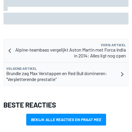
MotoGP British GP: Raul Fernandez domineert, Jorge
Martin vergroot WK-voorsprong
VORIG ARTIKEL
Alpine-teambaas vergelijkt Aston Martin met Forca India
in 2014: Alles ligt nog open
VOLGEND ARTIKEL
Brundle zag Max Verstappen en Red Bull domineren:
"Verpletterende prestatie"
BESTE REACTIES
BEKIJK ALLE REACTIES EN PRAAT MEE