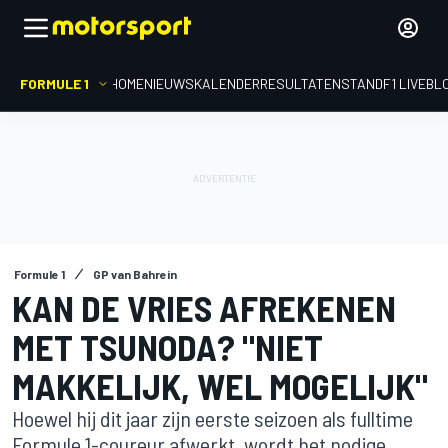
FORMULE 1
HOME
NIEUWS
KALENDER
RESULTATEN
STAND
F1 LIVEBL
Formule 1
GP van Bahrein
KAN DE VRIES AFREKENEN
MET TSUNODA? "NIET
MAKKELIJK, WEL MOGELIJK"
Hoewel hij dit jaar zijn eerste seizoen als fulltime
Formule 1-coureur afwerkt, wordt het nodige