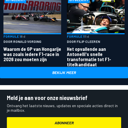
FORMULE 1
8 d
FORMULE 1
11 d
DOOR RONALD VORDING
DOOR FILIP CLEEREN
Waarom de GP van Hongarije
Het opvallende aan
was zoals iedere F1-race in
Antonelli's snelle
2026 zou moeten zijn
transformatie tot F1-
titelkandidaat
BEKIJK MEER
Meld je aan voor onze nieuwsbrief
Ontvang het laatste nieuws, updates en speciale acties direct in
je mailbox.
ABONNEER