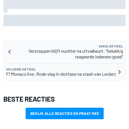
Marc Marquez steekt hand in eigen boezem na moeizame
British GP, maar raakt niet in paniek
VORIG ARTIKEL
Verstappen blijft nuchter na uitvalbeurt: "Gelukkig
reageerde iedereen goed"
VOLGEND ARTIKEL
F1 Monaco live: Rode vlag in slotfase na crash van Leclerc
BESTE REACTIES
BEKIJK ALLE REACTIES EN PRAAT MEE