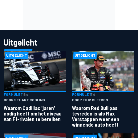
Uitgelicht
UITGELICHT
UITGELICHT
FORMULE 1
18 u
FORMULE 1
7 d
DOOR STUART CODLING
DOOR FILIP CLEEREN
Waarom Cadillac 'jaren'
Waarom Red Bull pas
nodig heeft om het niveau
tevreden is als Max
van F1-rivalen te bereiken
Verstappen weer een
winnende auto heeft
UITGELICHT
UITGELICHT