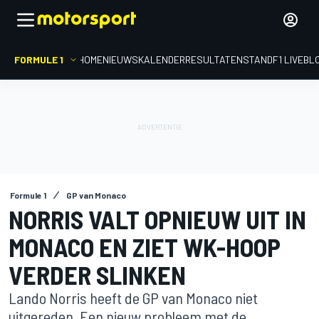
FORMULE 1
HOME
NIEUWS
KALENDER
RESULTATEN
STAND
F1 LIVEBL
Formule 1
GP van Monaco
NORRIS VALT OPNIEUW UIT IN
MONACO EN ZIET WK-HOOP
VERDER SLINKEN
Lando Norris heeft de GP van Monaco niet
uitgereden. Een nieuw probleem met de