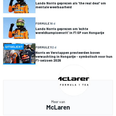
Lando Norris geprezen als 'the real deal' om
mentale weerbaarheid
FORMULE 1
6 d
Lando Norris geprezen om 'echte
wereldkampioensrit' in F1 GP van Hongarije
UITGELICHT
FORMULE 1
12 d
Norris en Verstappen presteerden boven
verwachting in Hongarije - symbolisch voor hun
F1-seizoen 2026
Meer van
McLaren