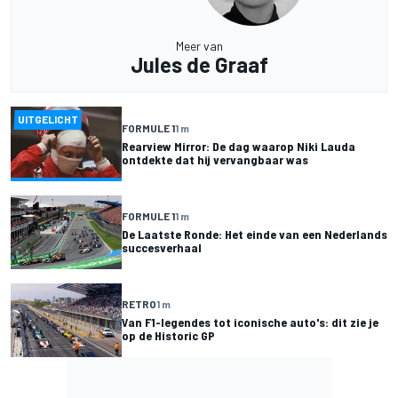
Meer van
Jules de Graaf
UITGELICHT
FORMULE 1
1 m
Rearview Mirror: De dag waarop Niki Lauda
ontdekte dat hij vervangbaar was
FORMULE 1
1 m
De Laatste Ronde: Het einde van een Nederlands
succesverhaal
RETRO
1 m
Van F1-legendes tot iconische auto's: dit zie je
op de Historic GP