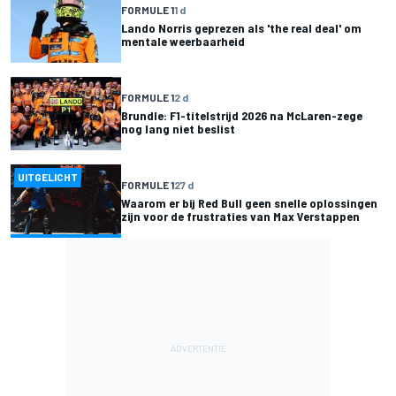
FORMULE 1
1 d
Lando Norris geprezen als 'the real deal' om
mentale weerbaarheid
FORMULE 1
2 d
Brundle: F1-titelstrijd 2026 na McLaren-zege
nog lang niet beslist
UITGELICHT
FORMULE 1
27 d
Waarom er bij Red Bull geen snelle oplossingen
zijn voor de frustraties van Max Verstappen