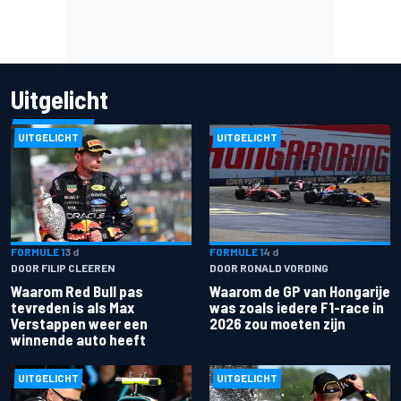
Uitgelicht
UITGELICHT
UITGELICHT
FORMULE 1
3 d
FORMULE 1
4 d
DOOR FILIP CLEEREN
DOOR RONALD VORDING
Waarom Red Bull pas
Waarom de GP van Hongarije
tevreden is als Max
was zoals iedere F1-race in
Verstappen weer een
2026 zou moeten zijn
winnende auto heeft
UITGELICHT
UITGELICHT