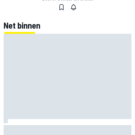
Net binnen
F1 2026-tussenrapport: Respectabele start voor Cadillac