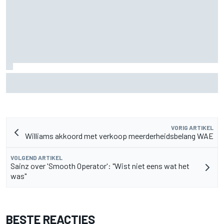
Mercedes houdt timing van upgrades voor rest F1-seizoen
2026 nauwlettend in de gaten
VORIG ARTIKEL
Williams akkoord met verkoop meerderheidsbelang WAE
VOLGEND ARTIKEL
Sainz over 'Smooth Operator': "Wist niet eens wat het
was"
BESTE REACTIES