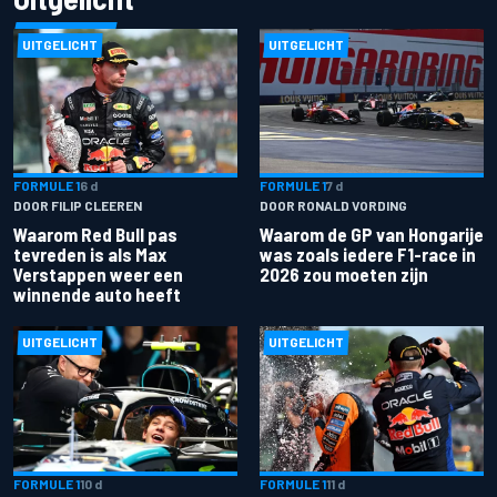
UITGELICHT
UITGELICHT
FORMULE 1
6 d
FORMULE 1
7 d
DOOR FILIP CLEEREN
DOOR RONALD VORDING
Waarom Red Bull pas
Waarom de GP van Hongarije
tevreden is als Max
was zoals iedere F1-race in
Verstappen weer een
2026 zou moeten zijn
winnende auto heeft
UITGELICHT
UITGELICHT
FORMULE 1
10 d
FORMULE 1
11 d