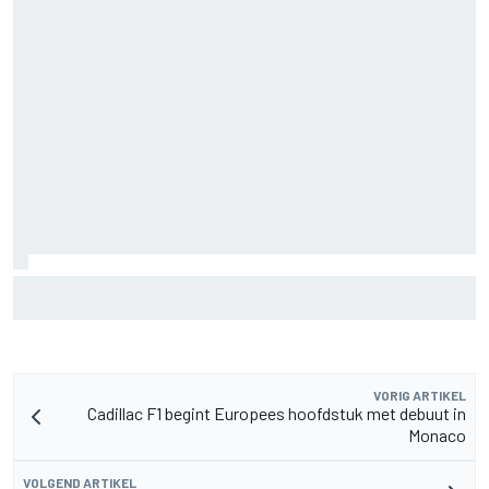
Zarco stapt drie maanden na zware blessure weer op de
motor
VORIG ARTIKEL
Cadillac F1 begint Europees hoofdstuk met debuut in
Monaco
VOLGEND ARTIKEL