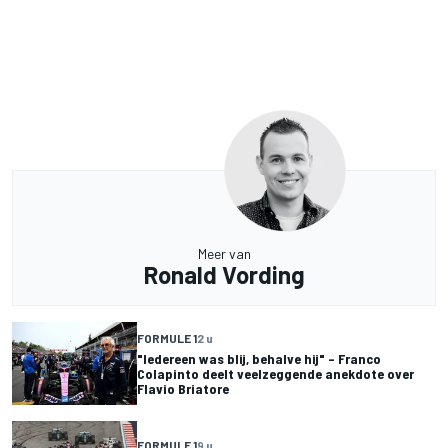
Meer van
Ronald Vording
FORMULE 1
2 u
"Iedereen was blij, behalve hij" – Franco
Colapinto deelt veelzeggende anekdote over
Flavio Briatore
FORMULE 1
9 u