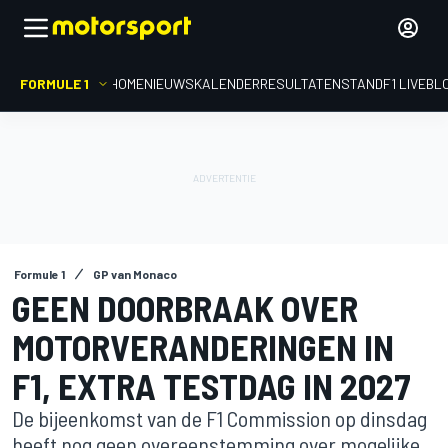
FORMULE 1
HOME
NIEUWS
KALENDER
RESULTATEN
STAND
F1 LIVEBL
Formule 1
GP van Monaco
GEEN DOORBRAAK OVER
MOTORVERANDERINGEN IN
F1, EXTRA TESTDAG IN 2027
De bijeenkomst van de F1 Commission op dinsdag
heeft nog geen overeenstemming over mogelijke