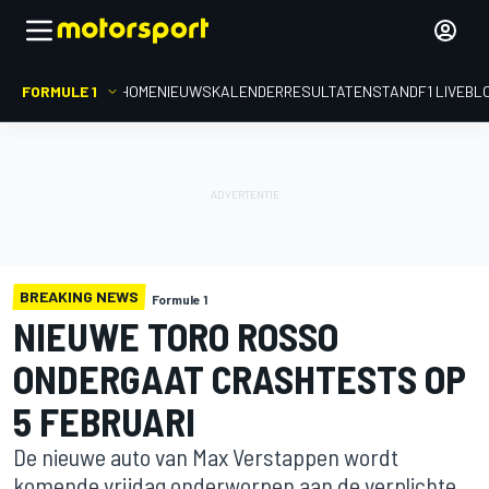
FORMULE 1
HOME
NIEUWS
KALENDER
RESULTATEN
STAND
F1 LIVEBL
BREAKING NEWS
Formule 1
NIEUWE TORO ROSSO
ONDERGAAT CRASHTESTS OP
5 FEBRUARI
De nieuwe auto van Max Verstappen wordt
komende vrijdag onderworpen aan de verplichte