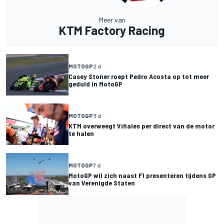
Meer van
KTM Factory Racing
MOTOGP
2 d
Casey Stoner roept Pedro Acosta op tot meer
geduld in MotoGP
MOTOGP
3 d
KTM overweegt Viñales per direct van de motor
te halen
MOTOGP
7 d
MotoGP wil zich naast F1 presenteren tijdens GP
van Verenigde Staten