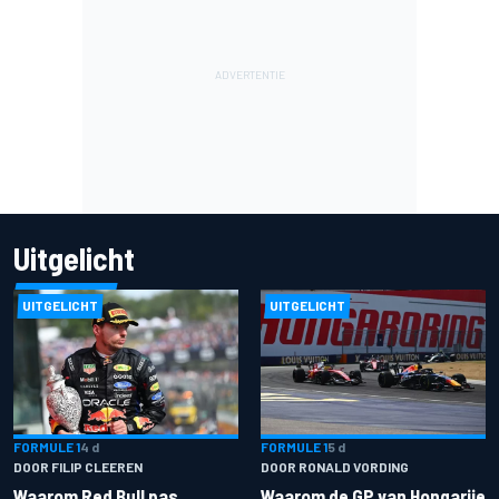
Uitgelicht
UITGELICHT
UITGELICHT
FORMULE 1
4 d
FORMULE 1
5 d
DOOR FILIP CLEEREN
DOOR RONALD VORDING
Waarom Red Bull pas
Waarom de GP van Hongarije