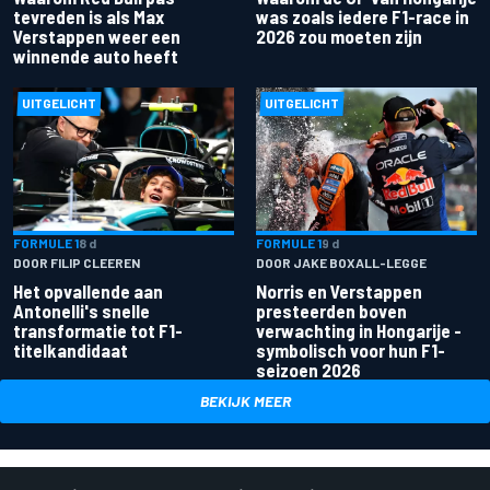
tevreden is als Max
was zoals iedere F1-race in
Verstappen weer een
2026 zou moeten zijn
winnende auto heeft
UITGELICHT
UITGELICHT
FORMULE 1
8 d
FORMULE 1
9 d
DOOR FILIP CLEEREN
DOOR JAKE BOXALL-LEGGE
Het opvallende aan
Norris en Verstappen
Antonelli's snelle
presteerden boven
transformatie tot F1-
verwachting in Hongarije -
titelkandidaat
symbolisch voor hun F1-
seizoen 2026
BEKIJK MEER