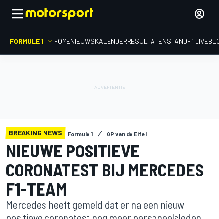
FORMULE 1
HOME
NIEUWS
KALENDER
RESULTATEN
STAND
F1 LIVEBL
BREAKING NEWS
Formule 1
GP van de Eifel
NIEUWE POSITIEVE
CORONATEST BIJ MERCEDES
F1-TEAM
Mercedes heeft gemeld dat er na een nieuw
positieve coronatest nog meer personeelsleden