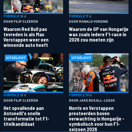
FORMULE 1
6 d
FORMULE 1
7 d
DOOR FILIP CLEEREN
DOOR RONALD VORDING
Waarom Red Bull pas
Waarom de GP van Hongarije
tevreden is als Max
was zoals iedere F1-race in
Verstappen weer een
2026 zou moeten zijn
winnende auto heeft
UITGELICHT
UITGELICHT
FORMULE 1
9 d
FORMULE 1
11 d
DOOR FILIP CLEEREN
DOOR JAKE BOXALL-LEGGE
Het opvallende aan
Norris en Verstappen
Antonelli's snelle
presteerden boven
transformatie tot F1-
verwachting in Hongarije -
titelkandidaat
symbolisch voor hun F1-
seizoen 2026