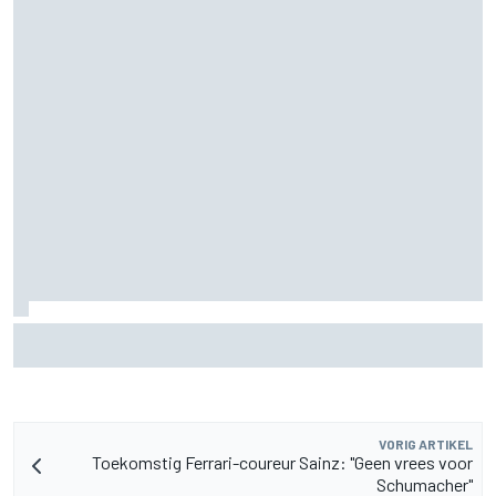
"Iedereen was blij, behalve hij" – Franco Colapinto deelt
veelzeggende anekdote over Flavio Briatore
VORIG ARTIKEL
Toekomstig Ferrari-coureur Sainz: "Geen vrees voor
Schumacher"