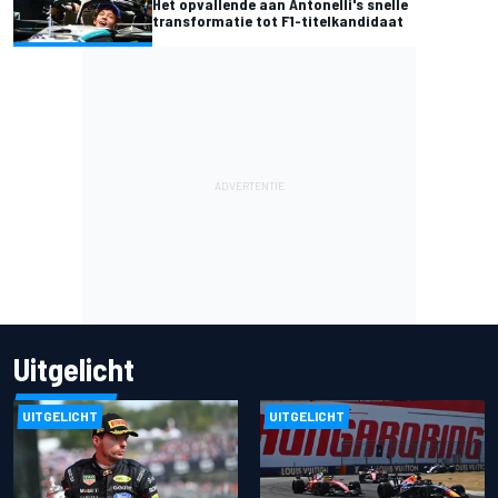
Het opvallende aan Antonelli's snelle
transformatie tot F1-titelkandidaat
Uitgelicht
UITGELICHT
UITGELICHT