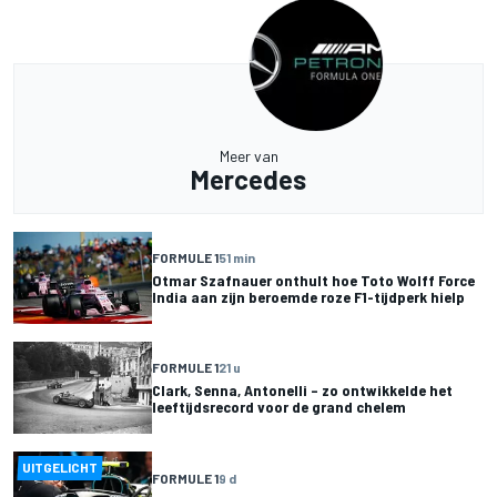
Meer van
Mercedes
FORMULE 1
51 min
Otmar Szafnauer onthult hoe Toto Wolff Force
India aan zijn beroemde roze F1-tijdperk hielp
FORMULE 1
21 u
Clark, Senna, Antonelli – zo ontwikkelde het
leeftijdsrecord voor de grand chelem
UITGELICHT
FORMULE 1
9 d