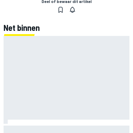
Deel of bewaar dit artikel
Net binnen
Mika Hakkinen waarschuwt McLaren: haal Max Verstappen