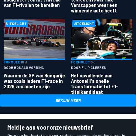
van F1-rivalen te bereiken
Verstappen weer een
winnende auto heeft
UITGELICHT
UITGELICHT
FORMULE 1
8 d
FORMULE 1
10 d
DOOR RONALD VORDING
DOOR FILIP CLEEREN
Waarom de GP van Hongarije
Het opvallende aan
was zoals iedere F1-race in
Antonelli's snelle
2026 zou moeten zijn
transformatie tot F1-
titelkandidaat
BEKIJK MEER
Meld je aan voor onze nieuwsbrief
Ontvang het laatste nieuws, updates en speciale acties direct in