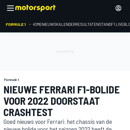
FORMULE 1
HOME
NIEUWS
KALENDER
RESULTATEN
STAND
F1 LIVEBL
Formule 1
NIEUWE FERRARI F1-BOLIDE
VOOR 2022 DOORSTAAT
CRASHTEST
Goed nieuws voor Ferrari: het chassis van de
nieuwe bolide voor het seizoen 2022 heeft de