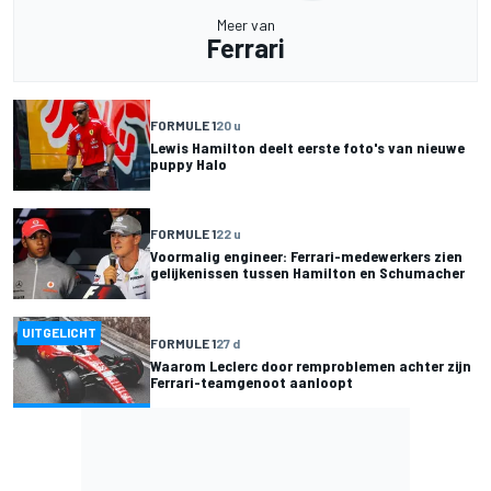
Meer van
Ferrari
FORMULE 1
20 u
Lewis Hamilton deelt eerste foto's van nieuwe
puppy Halo
FORMULE 1
22 u
Voormalig engineer: Ferrari-medewerkers zien
gelijkenissen tussen Hamilton en Schumacher
UITGELICHT
FORMULE 1
27 d
Waarom Leclerc door remproblemen achter zijn
Ferrari-teamgenoot aanloopt