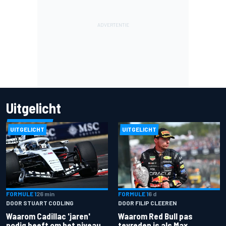
Uitgelicht
UITGELICHT
UITGELICHT
FORMULE 1
26 min
FORMULE 1
6 d
DOOR STUART CODLING
DOOR FILIP CLEEREN
Waarom Cadillac 'jaren'
Waarom Red Bull pas
nodig heeft om het niveau
tevreden is als Max