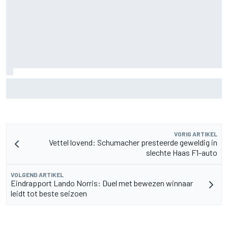
Waarom Cadillac 'jaren' nodig heeft om het niveau van F1-
rivalen te bereiken
VORIG ARTIKEL
Vettel lovend: Schumacher presteerde geweldig in
slechte Haas F1-auto
VOLGEND ARTIKEL
Eindrapport Lando Norris: Duel met bewezen winnaar
leidt tot beste seizoen