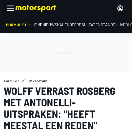
FORMULE 1
HOME
NIEUWS
KALENDER
RESULTATEN
STAND
F1 LIVEBL
Formule 1
GP van Italië
WOLFF VERRAST ROSBERG
MET ANTONELLI-
UITSPRAKEN: "HEEFT
MEESTAL EEN REDEN"