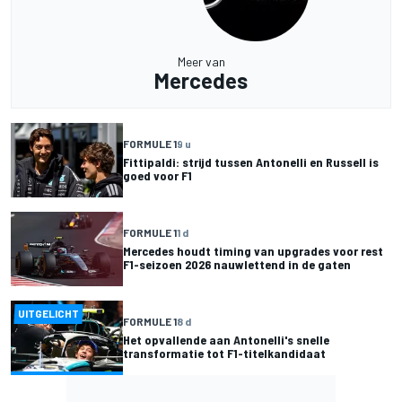
Meer van
Mercedes
FORMULE 1
9 u
Fittipaldi: strijd tussen Antonelli en Russell is
goed voor F1
FORMULE 1
1 d
Mercedes houdt timing van upgrades voor rest
F1-seizoen 2026 nauwlettend in de gaten
UITGELICHT
FORMULE 1
8 d
Het opvallende aan Antonelli's snelle
transformatie tot F1-titelkandidaat