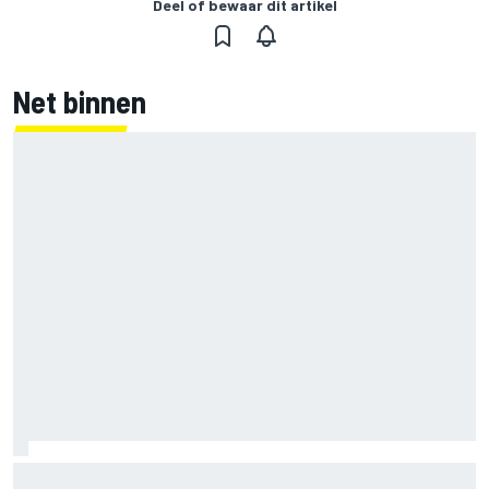
Deel of bewaar dit artikel
Net binnen
Marco Bezzecchi tempert verwachtingen voor Britse GP: