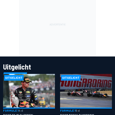
Uitgelicht
UITGELICHT
UITGELICHT
FORMULE 1
4 d
FORMULE 1
5 d
DOOR FILIP CLEEREN
DOOR RONALD VORDING