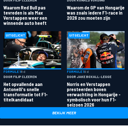
Waarom Red Bull pas
Waarom de GP van Hongarije
tevreden is als Max
was zoals iedere F1-race in
Verstappen weer een
2026 zou moeten zijn
winnende auto heeft
UITGELICHT
UITGELICHT
FORMULE 1
8 d
FORMULE 1
9 d
DOOR FILIP CLEEREN
DOOR JAKE BOXALL-LEGGE
Het opvallende aan
Norris en Verstappen
Antonelli's snelle
presteerden boven
transformatie tot F1-
verwachting in Hongarije -
titelkandidaat
symbolisch voor hun F1-
seizoen 2026
BEKIJK MEER