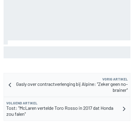
Aston Martin onthult nieuwe limited-edition Glenfiddich-
whisky
VORIG ARTIKEL
Gasly over contractverlenging bij Alpine: "Zeker geen no-
brainer"
VOLGEND ARTIKEL
Tost: "McLaren vertelde Toro Rosso in 2017 dat Honda
zou falen"