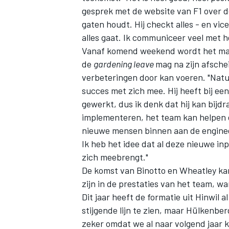
gesprek met de website van F1 over de 
gaten houdt. Hij checkt alles - en vi
alles gaat. Ik communiceer veel met h
Vanaf komend weekend wordt het man
de
gardening leave
mag na zijn afsche
verbeteringen door kan voeren. "Natu
succes met zich mee. Hij heeft bij ee
gewerkt, dus ik denk dat hij kan bijd
implementeren, het team kan helpen 
nieuwe mensen binnen aan de engine
Ik heb het idee dat al deze nieuwe in
zich meebrengt."
De komst van Binotto en Wheatley kan
zijn in de prestaties van het team, w
Dit jaar heeft de formatie uit Hinwil 
stijgende lijn te zien, maar Hülkenbe
zeker omdat we al naar volgend jaar k