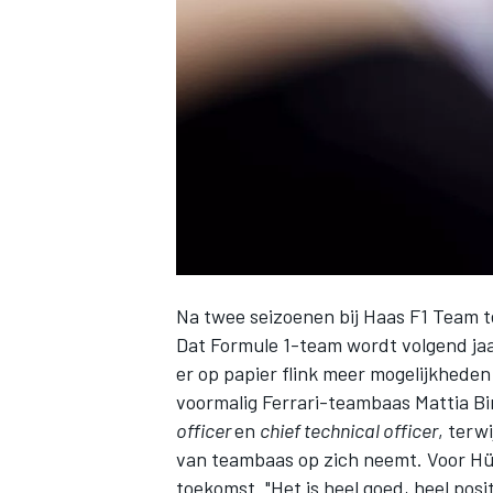
INDYCAR
Na twee seizoenen bij
Haas F1 Team
t
Dat Formule 1-team wordt volgend ja
er op papier flink meer mogelijkheden
voormalig Ferrari-teambaas Mattia Bi
WEC
DTM
officer
en
chief technical officer
, terw
van teambaas op zich neemt. Voor Hülk
toekomst. "Het is heel goed, heel posi