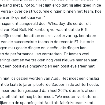
band met Binotto. "Het lijkt erop dat hij alles goed in de
ce versa - over de structurele dingen binnen het team, hoe
em en ik geniet daarvan."
agement aangevuld door Wheatley, die eerder uit
id van Red Bull. Hülkenberg verwacht dat de Brit
urlijk neemt Jonathan enorm veel ervaring, kennis en
n van de succesvolste teams in de recente F1-historie
ragen met goede dingen en ideeën, die dingen kan
en de performance kan versterken. Er komen veel
eringskant en we trekken nog veel nieuwe mensen aan.
put een positieve omgeving en een positieve sfeer met
 niet los gezien worden van Audi. Het moet een omslag
ant de laatste jaren ploeterde Sauber in de achterhoede.
al meer punten gescoord dan heel 2024, dus er is al een
rg stelt dat het nog beter moet. "We moeten verbeteren,
ijken en de spanning dat Audi als fabrieksteam komt,