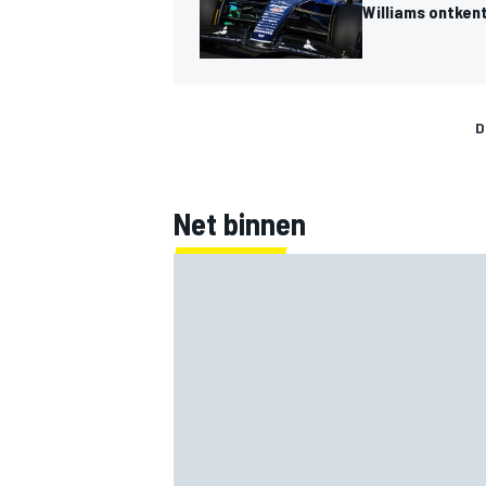
Williams ontken
D
Net binnen