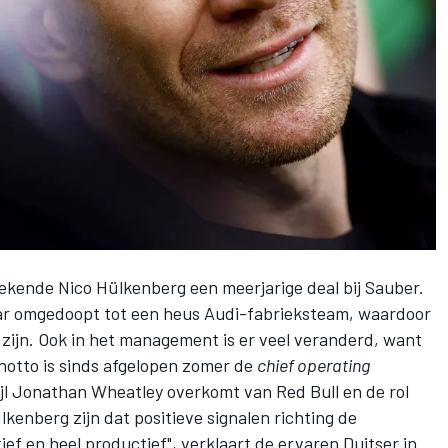
ekende
Nico Hülkenberg
een meerjarige deal bij
Sauber
.
ar omgedoopt tot een heus Audi-fabrieksteam, waardoor
 zijn. Ook in het management is er veel veranderd, want
notto is sinds afgelopen zomer de
chief operating
ijl Jonathan Wheatley overkomt van Red Bull en de rol
enberg zijn dat positieve signalen richting de
tief en heel productief", verklaart de ervaren Duitser in