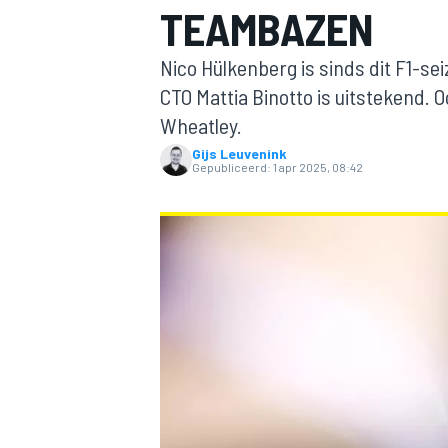
TEAMBAZEN
Nico Hülkenberg is sinds dit F1-s
CTO Mattia Binotto is uitstekend. O
Wheatley.
Gijs Leuvenink
Gepubliceerd:
1 apr 2025, 08:42
MOTOGP