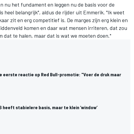
en nu het fundament en leggen nu de basis voor de
s heel belangrijk", aldus de rijder uit Emmerik. "Ik weet
aar zit en erg competitief is. De marges zijn erg klein en
 middenveld komen en daar wat mensen irriteren, dat zou
 om dat te halen, maar dat is wat we moeten doen."
:
e eerste reactie op Red Bull-promotie: "Voer de druk maar
 heeft stabielere basis, maar te klein ‘window’