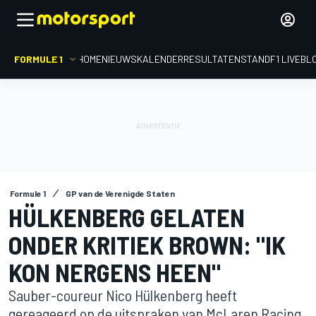
FORMULE 1
HOME
NIEUWS
KALENDER
RESULTATEN
STAND
F1 LIVEBL
Formule 1
GP van de Verenigde Staten
HÜLKENBERG GELATEN
ONDER KRITIEK BROWN: "IK
KON NERGENS HEEN"
Sauber-coureur Nico Hülkenberg heeft
gereageerd op de uitspraken van McLaren Racing