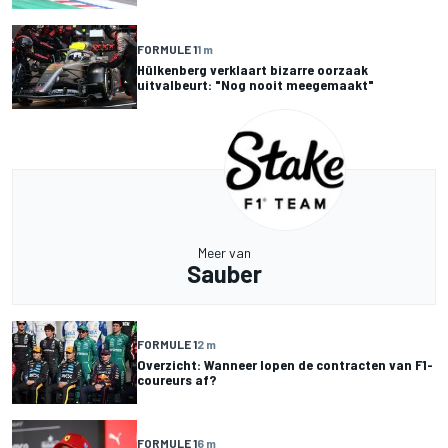
FORMULE 1
1 m
Hülkenberg verklaart bizarre oorzaak
uitvalbeurt: "Nog nooit meegemaakt"
Meer van
Sauber
FORMULE 1
2 m
Overzicht: Wanneer lopen de contracten van F1-
coureurs af?
FORMULE 1
6 m