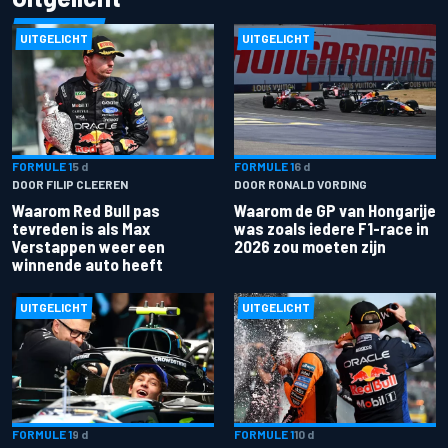
UITGELICHT
UITGELICHT
FORMULE 1
5 d
FORMULE 1
6 d
DOOR FILIP CLEEREN
DOOR RONALD VORDING
Waarom Red Bull pas
Waarom de GP van Hongarije
tevreden is als Max
was zoals iedere F1-race in
Verstappen weer een
2026 zou moeten zijn
winnende auto heeft
UITGELICHT
UITGELICHT
FORMULE 1
9 d
FORMULE 1
10 d