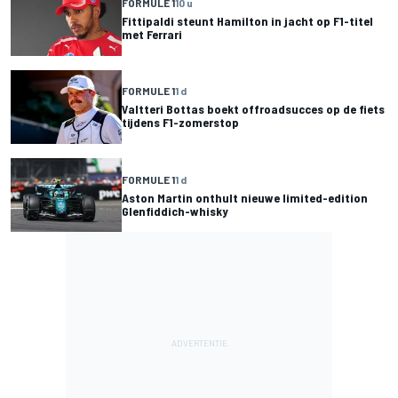
FORMULE 1
10 u
Fittipaldi steunt Hamilton in jacht op F1-titel
met Ferrari
FORMULE 1
1 d
Valtteri Bottas boekt offroadsucces op de fiets
tijdens F1-zomerstop
FORMULE 1
1 d
Aston Martin onthult nieuwe limited-edition
Glenfiddich-whisky