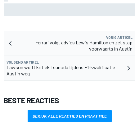
Pedro Acosta houdt hoop op eerste MotoGP-zege met KTM
VORIG ARTIKEL
Ferrari volgt advies Lewis Hamilton en zet stap
voorwaarts in Austin
VOLGEND ARTIKEL
Lawson wuift kritiek Tsunoda tijdens F1-kwalificatie
Austin weg
BESTE REACTIES
BEKIJK ALLE REACTIES EN PRAAT MEE