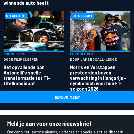
winnende auto heeft
UITGELICHT
UITGELICHT
FORMULE 1
8 d
FORMULE 1
9 d
DOOR FILIP CLEEREN
DOOR JAKE BOXALL-LEGGE
Het opvallende aan
Norris en Verstappen
Antonelli's snelle
presteerden boven
transformatie tot F1-
verwachting in Hongarije -
titelkandidaat
symbolisch voor hun F1-
seizoen 2026
BEKIJK MEER
Meld je aan voor onze nieuwsbrief
Ontvang het laatste nieuws, updates en speciale acties direct in