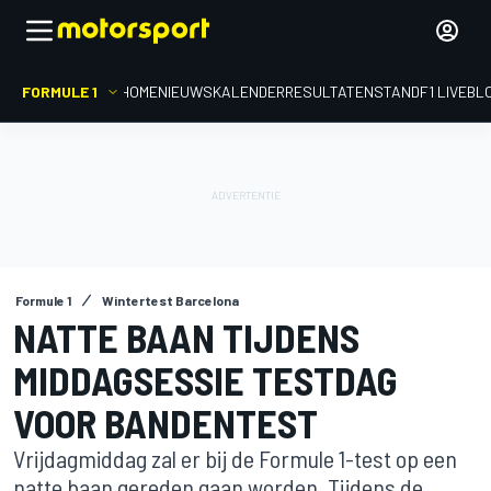
FORMULE 1
HOME
NIEUWS
KALENDER
RESULTATEN
STAND
F1 LIVEBL
Formule 1
Wintertest Barcelona
NATTE BAAN TIJDENS
MIDDAGSESSIE TESTDAG
VOOR BANDENTEST
Vrijdagmiddag zal er bij de Formule 1-test op een
natte baan gereden gaan worden. Tijdens de