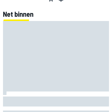
Net binnen
Marc Marquez over titelkansen: “Nog een MotoGP-titel
verandert mijn leven niet”