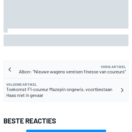
Fittipaldi: strijd tussen Antonelli en Russell is goed voor F1
VORIG ARTIKEL
Albon: "Nieuwe wagens vereisen finesse van coureurs"
VOLGEND ARTIKEL
Toekomst F1-coureur Mazepin ongewis, voortbestaan
Haas niet in gevaar
BESTE REACTIES