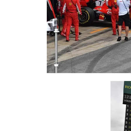
INDYCAR
WEC
DTM