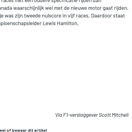
 races met een oudere specificatie rijden dan
anada waarschijnlijk wel met de nieuwe motor gaat rijden.
e was zijn tweede nulscore in vijf races. Daardoor staat
mpioenschapsleider Lewis Hamilton.
Via F1-verslaggever Scott Mitchell
eel of bewaar dit artikel