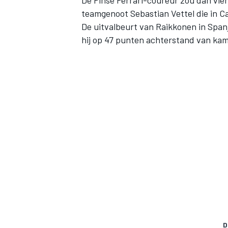
De Finse Ferrari-coureur zou dan vier
teamgenoot Sebastian Vettel die in C
De uitvalbeurt van Raikkonen in Spanj
hij op 47 punten achterstand van ka
D