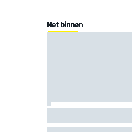
Net binnen
F1 2026-midseasonrapport: Audi kent s
start bij fabrieksdebuut