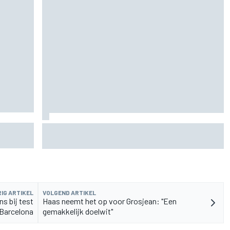
ortland af
Hoe een 'gesloopte' Marco Bezzecchi naar het
sprintpodium van de British GP vocht
IG ARTIKEL
VOLGEND ARTIKEL
s bij test
Haas neemt het op voor Grosjean: "Een
Barcelona
gemakkelijk doelwit"