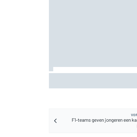
MEER RACEKLASSEN
Felix Rosenqvist pakt IndyCar-pole in P
van Alex Palou met 0,018s
VOR
F1-teams geven jongeren een kan