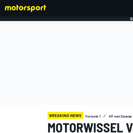
S
FORMULE 1
BREAKING NEWS
Formule 1
GP van Spanje
MOTORWISSEL V