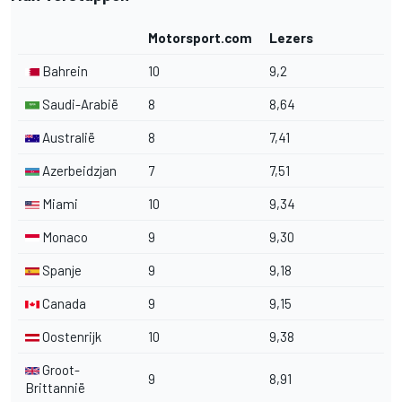
Motorsport.com
Lezers
Bahrein
10
9,2
Saudi-Arabië
8
8,64
Australië
8
7,41
Azerbeidzjan
7
7,51
Miami
10
9,34
Monaco
9
9,30
Spanje
9
9,18
Canada
9
9,15
Oostenrijk
10
9,38
Groot-
9
8,91
Brittannië