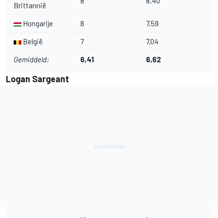
8
8,40
Brittannië
Hongarije
8
7,59
België
7
7,04
Gemiddeld:
6,41
6,62
Logan Sargeant