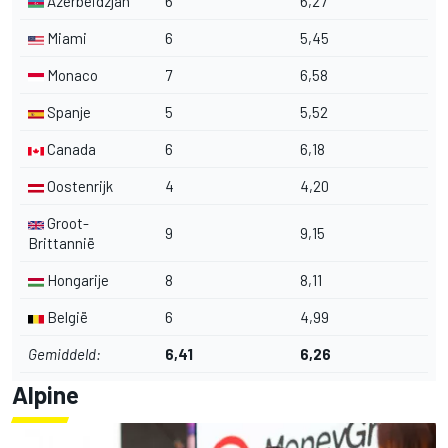
Azerbeidzjan
6
6,27
Miami
6
5,45
Monaco
7
6,58
Spanje
5
5,52
Canada
6
6,18
Oostenrijk
4
4,20
Groot-
9
9,15
Brittannië
Hongarije
8
8,11
België
6
4,99
Gemiddeld:
6,41
6,26
Alpine