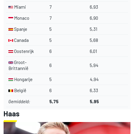
Miami
7
6,93
Monaco
7
6,90
Spanje
5
5,31
Canada
5
5,68
Oostenrijk
6
6,01
Groot-
6
5,94
Brittannië
Hongarije
5
4,94
België
6
6,33
Gemiddeld:
5,75
5,95
Haas