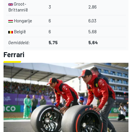
Groot-
3
2,86
Brittannië
Hongarije
6
6,03
België
6
5,68
Gemiddeld:
5,75
5,64
Ferrari