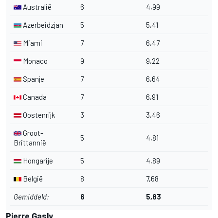
Australië
6
4,99
Azerbeidzjan
5
5,41
Miami
7
6,47
Monaco
9
9,22
Spanje
7
6,64
Canada
7
6,91
Oostenrijk
3
3,46
Groot-
5
4,81
Brittannië
Hongarije
5
4,89
België
8
7,68
Gemiddeld:
6
5,83
Pierre Gasly