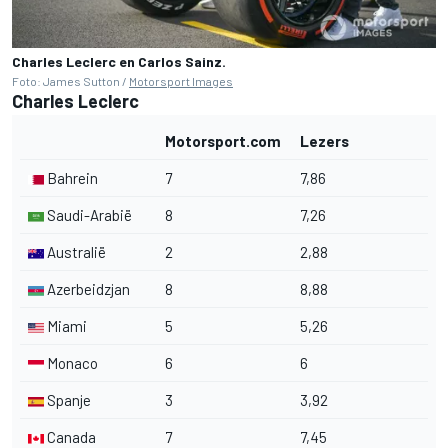
Charles Leclerc en Carlos Sainz.
Foto: James Sutton /
Motorsport Images
Charles Leclerc
Motorsport.com
Lezers
Bahrein
7
7,86
Saudi-Arabië
8
7,26
Australië
2
2,88
Azerbeidzjan
8
8,88
Miami
5
5,26
Monaco
6
6
Spanje
3
3,92
Canada
7
7,45