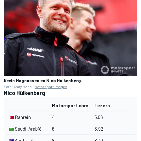
Kevin Magnussen en Nico Hulkenberg.
Foto: Andy Hone /
Motorsport Images
Nico Hülkenberg
Motorsport.com
Lezers
Bahrein
4
5,06
Saudi-Arabië
6
6,92
Australië
8
8,33