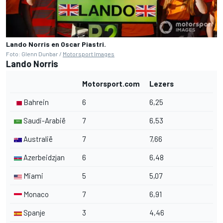
Lando Norris en Oscar Piastri.
Foto: Glenn Dunbar /
Motorsport Images
Lando Norris
Motorsport.com
Lezers
Bahrein
6
6,25
Saudi-Arabië
7
6,53
Australië
7
7,66
Azerbeidzjan
6
6,48
Miami
5
5,07
Monaco
7
6,91
Spanje
3
4,46