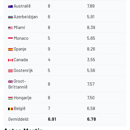
Australië
8
7,89
Azerbeidzjan
6
5,91
Miami
8
8,39
Monaco
5
5,65
Spanje
9
8,26
Canada
4
3,55
Oostenrijk
5
5,56
Groot-
8
7,57
Brittannië
Hongarije
8
7,50
België
7
6,58
Gemiddeld:
6,91
6,78