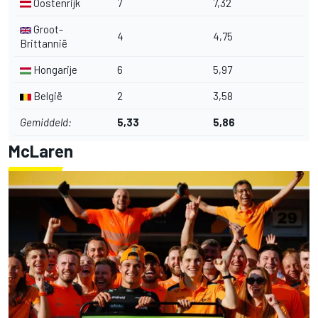
Oostenrijk
7
7,32
Groot-
4
4,75
Brittannië
Hongarije
6
5,97
België
2
3,58
Gemiddeld:
5,33
5,86
McLaren