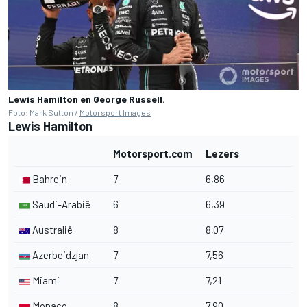
Lewis Hamilton en George Russell.
Foto: Mark Sutton /
Motorsport Images
Lewis Hamilton
Motorsport.com
Lezers
Bahrein
7
6,86
Saudi-Arabië
6
6,39
Australië
8
8,07
Azerbeidzjan
7
7,56
Miami
7
7,21
Monaco
8
7,90