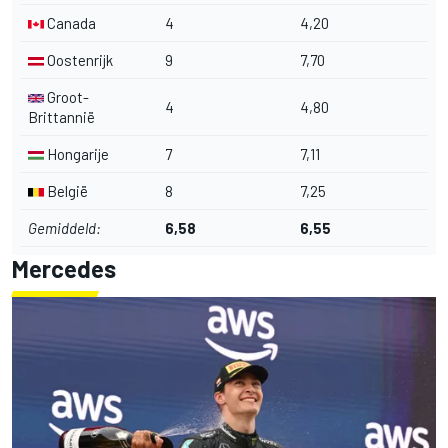
Canada
4
4,20
Oostenrijk
9
7,70
Groot-
4
4,80
Brittannië
Hongarije
7
7,11
België
8
7,25
Gemiddeld:
6,58
6,55
Mercedes