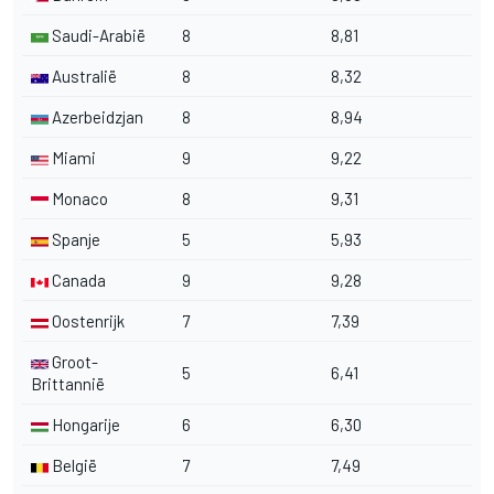
Saudi-Arabië
8
8,81
Australië
8
8,32
Azerbeidzjan
8
8,94
Miami
9
9,22
Monaco
8
9,31
Spanje
5
5,93
Canada
9
9,28
Oostenrijk
7
7,39
Groot-
5
6,41
Brittannië
Hongarije
6
6,30
België
7
7,49