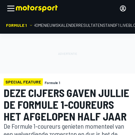
FORMULE 1
HOME
NIEUWS
KALENDER
RESULTATEN
STAND
F1 LIVEBL
SPECIAL FEATURE
Formule 1
DEZE CIJFERS GAVEN JULLIE
DE FORMULE 1-COUREURS
HET AFGELOPEN HALF JAAR
De Formule 1-coureurs genieten momenteel van
een welverdiende zomerstop en dus is het de