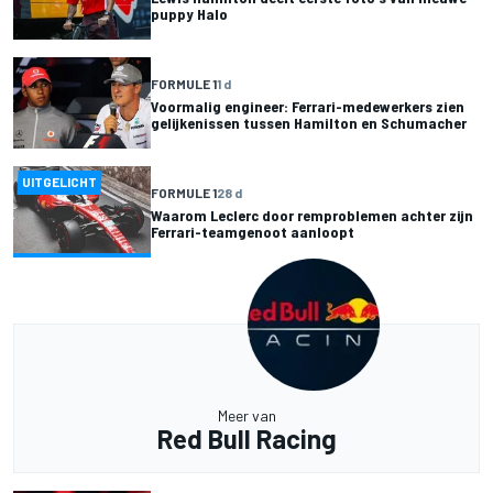
puppy Halo
FORMULE 1
1 d
Voormalig engineer: Ferrari-medewerkers zien
gelijkenissen tussen Hamilton en Schumacher
UITGELICHT
FORMULE 1
28 d
Waarom Leclerc door remproblemen achter zijn
Ferrari-teamgenoot aanloopt
Meer van
Red Bull Racing