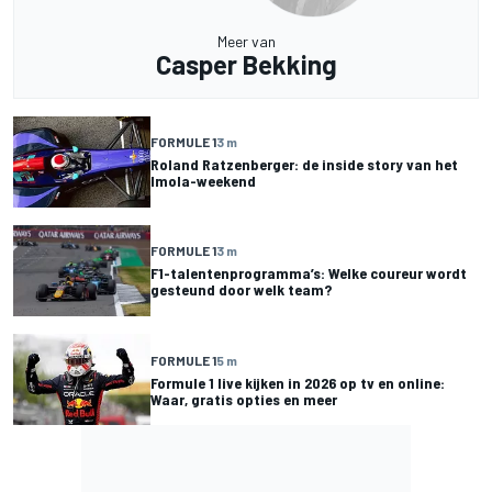
Meer van
Casper Bekking
FORMULE 1
3 m
Roland Ratzenberger: de inside story van het
Imola-weekend
FORMULE 1
3 m
F1-talentenprogramma’s: Welke coureur wordt
gesteund door welk team?
FORMULE 1
5 m
Formule 1 live kijken in 2026 op tv en online:
Waar, gratis opties en meer