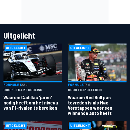
Uitgelicht
UITGELICHT
UITGELICHT
FORMULE 1
22 u
FORMULE 1
7 d
DOOR STUART CODLING
DOOR FILIP CLEEREN
Waarom Cadillac 'jaren'
Waarom Red Bull pas
nodig heeft om het niveau
tevreden is als Max
van F1-rivalen te bereiken
Verstappen weer een
winnende auto heeft
UITGELICHT
UITGELICHT