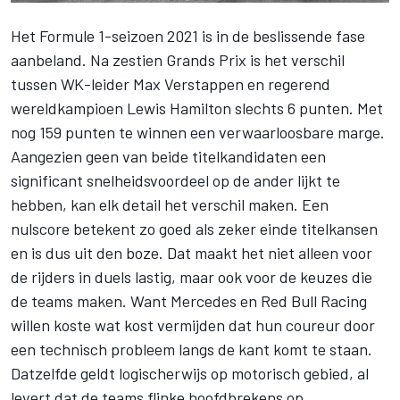
Het Formule 1-seizoen 2021 is in de beslissende fase
aanbeland. Na zestien Grands Prix is het verschil
tussen WK-leider
Max Verstappen
en regerend
wereldkampioen
Lewis Hamilton
slechts 6 punten. Met
nog 159 punten te winnen een verwaarloosbare marge.
Aangezien geen van beide titelkandidaten een
significant snelheidsvoordeel op de ander lijkt te
hebben, kan elk detail het verschil maken. Een
nulscore betekent zo goed als zeker einde titelkansen
en is dus uit den boze. Dat maakt het niet alleen voor
de rijders in duels lastig, maar ook voor de keuzes die
de teams maken. Want
Mercedes
en
Red Bull Racing
willen koste wat kost vermijden dat hun coureur door
een technisch probleem langs de kant komt te staan.
Datzelfde geldt logischerwijs op motorisch gebied, al
levert dat de teams flinke hoofdbrekens op.