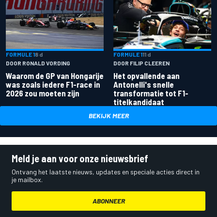
FORMULE 1
8 d
FORMULE 1
11 d
DOOR RONALD VORDING
DOOR FILIP CLEEREN
Waarom de GP van Hongarije
Het opvallende aan
was zoals iedere F1-race in
Antonelli's snelle
2026 zou moeten zijn
transformatie tot F1-
titelkandidaat
BEKIJK MEER
Meld je aan voor onze nieuwsbrief
Ontvang het laatste nieuws, updates en speciale acties direct in
je mailbox.
ABONNEER