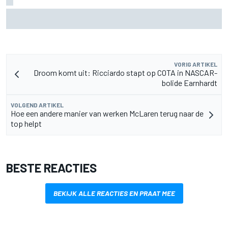
IndyCar-stand na Portland: Palou hard op weg naar vijfde
titel
VORIG ARTIKEL
Droom komt uit: Ricciardo stapt op COTA in NASCAR-
bolide Earnhardt
VOLGEND ARTIKEL
Hoe een andere manier van werken McLaren terug naar de
top helpt
BESTE REACTIES
BEKIJK ALLE REACTIES EN PRAAT MEE