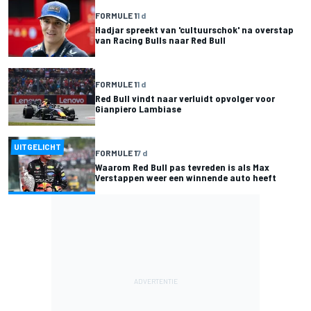
FORMULE 1
1 d
Hadjar spreekt van 'cultuurschok' na overstap
van Racing Bulls naar Red Bull
FORMULE 1
1 d
Red Bull vindt naar verluidt opvolger voor
Gianpiero Lambiase
UITGELICHT
FORMULE 1
7 d
Waarom Red Bull pas tevreden is als Max
Verstappen weer een winnende auto heeft