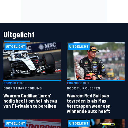
Uitgelicht
UITGELICHT
UITGELICHT
FORMULE 1
1 d
FORMULE 1
8 d
DOOR STUART CODLING
DOOR FILIP CLEEREN
Waarom Cadillac 'jaren'
Waarom Red Bull pas
nodig heeft om het niveau
tevreden is als Max
van F1-rivalen te bereiken
Verstappen weer een
winnende auto heeft
UITGELICHT
UITGELICHT