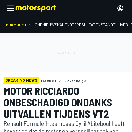
FORMULE 1
HOME
NIEUWS
KALENDER
RESULTATEN
STAND
F1 LIVEBL
BREAKING NEWS
Formule 1
GP van België
MOTOR RICCIARDO
ONBESCHADIGD ONDANKS
UITVALLEN TIJDENS VT2
Renault Formule 1-teambaas Cyril Abiteboul heeft
bevestigd dat de motor en versnellingsbak van