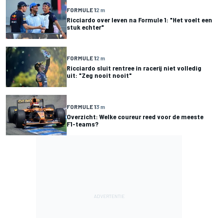
FORMULE 1
2 m
Ricciardo over leven na Formule 1: "Het voelt een
stuk echter"
FORMULE 1
2 m
Ricciardo sluit rentree in racerij niet volledig
uit: "Zeg nooit nooit"
FORMULE 1
3 m
Overzicht: Welke coureur reed voor de meeste
F1-teams?