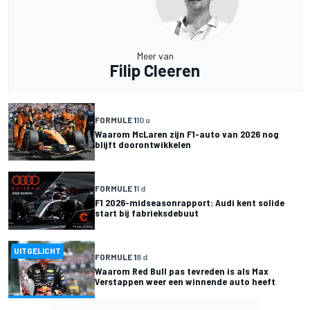
Meer van
Filip Cleeren
FORMULE 1
10 u
Waarom McLaren zijn F1-auto van 2026 nog
blijft doorontwikkelen
FORMULE 1
1 d
F1 2026-midseasonrapport: Audi kent solide
start bij fabrieksdebuut
UITGELICHT
FORMULE 1
8 d
Waarom Red Bull pas tevreden is als Max
Verstappen weer een winnende auto heeft