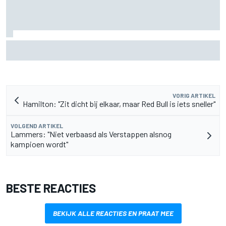
McLaren ‘teleurgesteld’ dat Ferrari eerder inzette op
roterende achtervleugel
VORIG ARTIKEL
Hamilton: "Zit dicht bij elkaar, maar Red Bull is iets sneller"
VOLGEND ARTIKEL
Lammers: "Niet verbaasd als Verstappen alsnog
kampioen wordt"
BESTE REACTIES
BEKIJK ALLE REACTIES EN PRAAT MEE