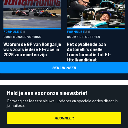
FORMULE 1
9 d
FORMULE 1
12 d
DOOR RONALD VORDING
DOOR FILIP CLEEREN
Waarom de GP van Hongarije
Het opvallende aan
was zoals iedere F1-race in
Antonelli's snelle
2026 zou moeten zijn
transformatie tot F1-
titelkandidaat
BEKIJK MEER
Meld je aan voor onze nieuwsbrief
Ontvang het laatste nieuws, updates en speciale acties direct in
je mailbox.
ABONNEER