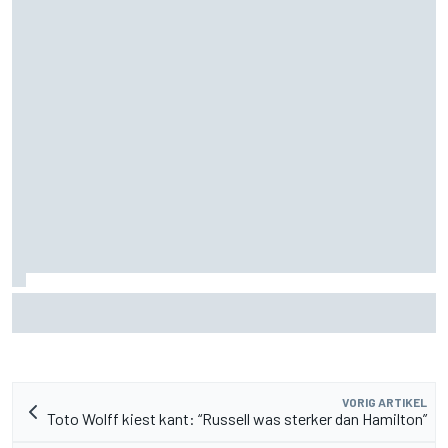
Aston Martin onthult nieuwe limited-edition Glenfiddich-
whisky
VORIG ARTIKEL
Toto Wolff kiest kant: “Russell was sterker dan Hamilton”