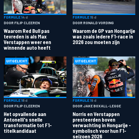
FORMULE 1
4 d
FORMULE 1
5 d
DOOR FILIP CLEEREN
DOOR RONALD VORDING
Waarom Red Bull pas
Waarom de GP van Hongarije
tevreden is als Max
was zoals iedere F1-race in
Verstappen weer een
2026 zou moeten zijn
winnende auto heeft
UITGELICHT
UITGELICHT
FORMULE 1
8 d
FORMULE 1
9 d
DOOR FILIP CLEEREN
DOOR JAKE BOXALL-LEGGE
Het opvallende aan
Norris en Verstappen
Antonelli's snelle
presteerden boven
transformatie tot F1-
verwachting in Hongarije -
titelkandidaat
symbolisch voor hun F1-
seizoen 2026