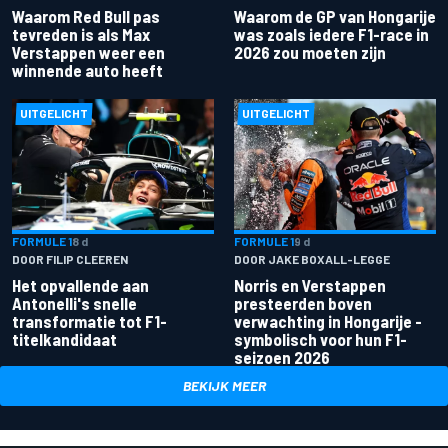
Waarom Red Bull pas
Waarom de GP van Hongarije
tevreden is als Max
was zoals iedere F1-race in
Verstappen weer een
2026 zou moeten zijn
winnende auto heeft
UITGELICHT
UITGELICHT
FORMULE 1
8 d
FORMULE 1
9 d
DOOR FILIP CLEEREN
DOOR JAKE BOXALL-LEGGE
Het opvallende aan
Norris en Verstappen
Antonelli's snelle
presteerden boven
transformatie tot F1-
verwachting in Hongarije -
titelkandidaat
symbolisch voor hun F1-
seizoen 2026
BEKIJK MEER