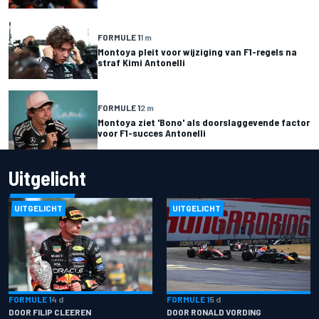
FORMULE 1
1 m
Montoya pleit voor wijziging van F1-regels na
straf Kimi Antonelli
FORMULE 1
2 m
Montoya ziet 'Bono' als doorslaggevende factor
voor F1-succes Antonelli
Uitgelicht
UITGELICHT
UITGELICHT
FORMULE 1
4 d
FORMULE 1
5 d
DOOR FILIP CLEEREN
DOOR RONALD VORDING