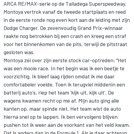
ARCA RE/MAX-serie op de Talladega Superspeedway.
Montoya vertrok vanaf de tweede startplaats en reed
in de eerste ronde nog even kort aan de leiding met zijn
Dodge Charger. De zevenvoudig Grand Prix-winnaar
raakte nog betrokken bij een crash en kreeg een straf
voor het binnenkomen van de pits, terwijl de pitstraat
gesloten was.
Montoya zei over zijn eerste stock car-optreden: "Het
was een mooie race. In het begin was ik een beetje te
voorzichtig. Ik bleef laag rijden omdat ik me daar
comfortabeler voelde. Toen ik terugviel middenin een
batterij auto's, riep het team 'kijk uit, kijk uit'. De
wagens kwamen recht op me af. Mijn auto ging alle
kanten op, maar spinde niet. Het team wist de auto
hierna snel op te lappen. Ik ben vervolgens blijven
pushen tot ik weer aan de voorkant van het veld kwam.
Dat is anders dan in de Formule 1. Als je daar achterop