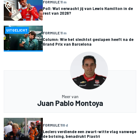
FORMULE 1
1 m
Poll: Wat verwacht jij van Lewis Hamilton in de
rest van 2026?
UITGELICHT
FORMULE 1
1 m
Column: Wie het slechtst geslapen heeft na de
Grand Prix van Barcelona
Meer van
Juan Pablo Montoya
FORMULE 1
18 d
Leclerc verdiende een zwart-witte vlag vanwege
de botsing, benadrukt Piastri