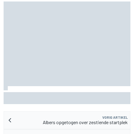
Aston Martin onthult nieuwe limited-edition Glenfiddich-
whisky
VORIG ARTIKEL
Albers opgetogen over zestiende startplek