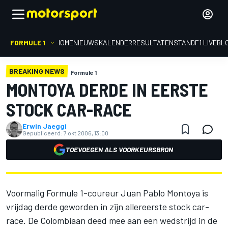
FORMULE 1
HOME
NIEUWS
KALENDER
RESULTATEN
STAND
F1 LIVEBL
BREAKING NEWS
Formule 1
MONTOYA DERDE IN EERSTE
STOCK CAR-RACE
Erwin Jaeggi
Gepubliceerd:
7 okt 2006, 13:00
TOEVOEGEN ALS VOORKEURSBRON
Voormalig Formule 1-coureur Juan Pablo Montoya is
vrijdag derde geworden in zijn allereerste stock car-
race. De Colombiaan deed mee aan een wedstrijd in de