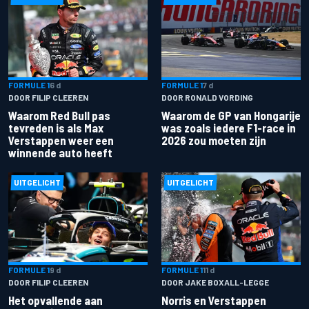
FORMULE 1
6 d
FORMULE 1
7 d
DOOR FILIP CLEEREN
DOOR RONALD VORDING
Waarom Red Bull pas
Waarom de GP van Hongarije
tevreden is als Max
was zoals iedere F1-race in
Verstappen weer een
2026 zou moeten zijn
winnende auto heeft
UITGELICHT
UITGELICHT
FORMULE 1
9 d
FORMULE 1
11 d
DOOR FILIP CLEEREN
DOOR JAKE BOXALL-LEGGE
Het opvallende aan
Norris en Verstappen