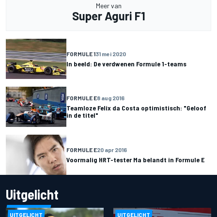
Meer van
Super Aguri F1
FORMULE 1
31 mei 2020
In beeld: De verdwenen Formule 1-teams
FORMULE E
8 aug 2016
Teamloze Felix da Costa optimistisch: "Geloof
in de titel"
FORMULE E
20 apr 2016
Voormalig HRT-tester Ma belandt in Formule E
Uitgelicht
UITGELICHT
UITGELICHT