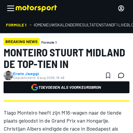
FORMULE 1
HOME
NIEUWS
KALENDER
RESULTATEN
STAND
F1 LIVEBL
BREAKING NEWS
Formule 1
MONTEIRO STUURT MIDLAND
DE TOP-TIEN IN
Erwin Jaeggi
Gepubliceerd:
6 aug 2006, 18:48
TOEVOEGEN ALS VOORKEURSBRON
Tiago Monteiro heeft zijn M16-wagen naar de tiende
plaats geloodst in de Grand Prix van Hongarije.
Christijan Albers eindigde de race in Boedapest als