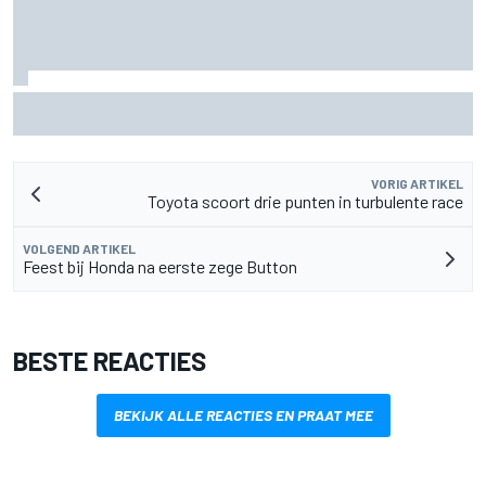
"Iedereen was blij, behalve hij" – Franco Colapinto deelt
veelzeggende anekdote over Flavio Briatore
VORIG ARTIKEL
Toyota scoort drie punten in turbulente race
VOLGEND ARTIKEL
Feest bij Honda na eerste zege Button
BESTE REACTIES
BEKIJK ALLE REACTIES EN PRAAT MEE