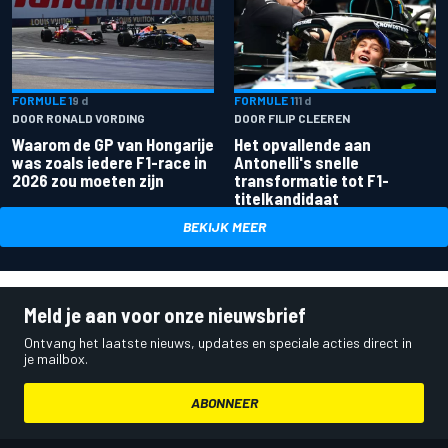
FORMULE 1
9 d
FORMULE 1
11 d
DOOR RONALD VORDING
DOOR FILIP CLEEREN
Waarom de GP van Hongarije
Het opvallende aan
was zoals iedere F1-race in
Antonelli's snelle
2026 zou moeten zijn
transformatie tot F1-
titelkandidaat
BEKIJK MEER
Meld je aan voor onze nieuwsbrief
Ontvang het laatste nieuws, updates en speciale acties direct in
je mailbox.
ABONNEER