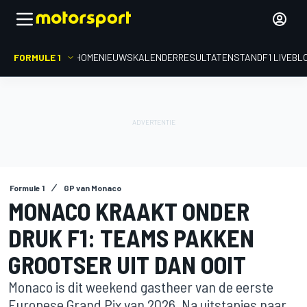
FORMULE 1
HOME
NIEUWS
KALENDER
RESULTATEN
STAND
F1 LIVEBL
Formule 1
GP van Monaco
MONACO KRAAKT ONDER
DRUK F1: TEAMS PAKKEN
GROOTSER UIT DAN OOIT
Monaco is dit weekend gastheer van de eerste
Europese Grand Pix van 2026. Na uitstapjes naar