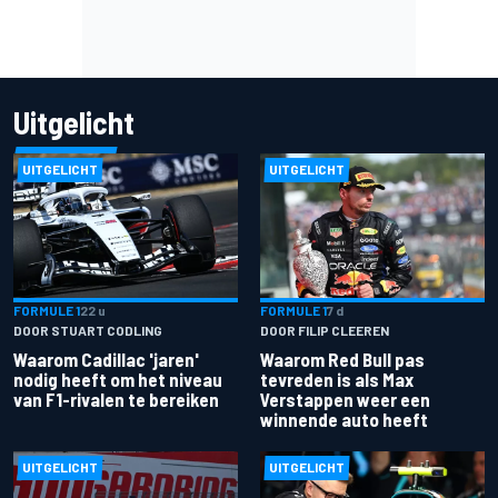
Uitgelicht
UITGELICHT
UITGELICHT
FORMULE 1
22 u
FORMULE 1
7 d
DOOR STUART CODLING
DOOR FILIP CLEEREN
Waarom Cadillac 'jaren'
Waarom Red Bull pas
nodig heeft om het niveau
tevreden is als Max
van F1-rivalen te bereiken
Verstappen weer een
winnende auto heeft
UITGELICHT
UITGELICHT