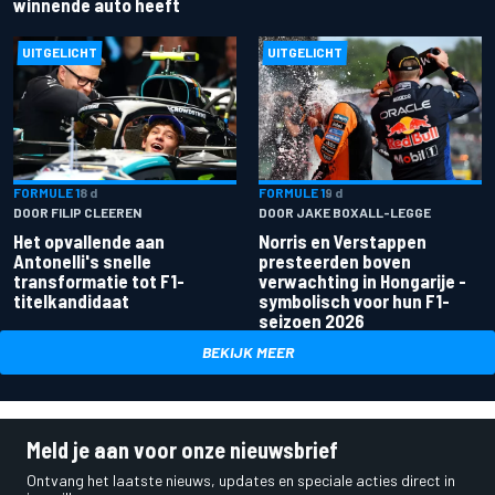
winnende auto heeft
UITGELICHT
UITGELICHT
FORMULE 1
8 d
FORMULE 1
9 d
DOOR FILIP CLEEREN
DOOR JAKE BOXALL-LEGGE
Het opvallende aan
Norris en Verstappen
Antonelli's snelle
presteerden boven
transformatie tot F1-
verwachting in Hongarije -
titelkandidaat
symbolisch voor hun F1-
seizoen 2026
BEKIJK MEER
Meld je aan voor onze nieuwsbrief
Ontvang het laatste nieuws, updates en speciale acties direct in