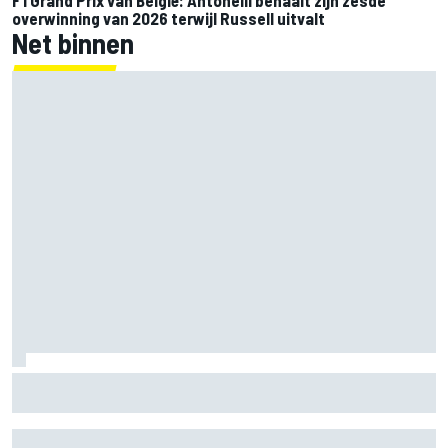
overwinning van 2026 terwijl Russell uitvalt
Net binnen
Marc Marquez over titelkansen: “Nog een MotoGP-titel
verandert mijn leven niet”