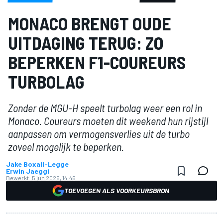
MONACO BRENGT OUDE
UITDAGING TERUG: ZO
BEPERKEN F1-COUREURS
TURBOLAG
Zonder de MGU-H speelt turbolag weer een rol in
Monaco. Coureurs moeten dit weekend hun rijstijl
aanpassen om vermogensverlies uit de turbo
zoveel mogelijk te beperken.
Jake Boxall-Legge
Erwin Jaeggi
Bewerkt:
5 jun 2026, 14:46
TOEVOEGEN ALS VOORKEURSBRON