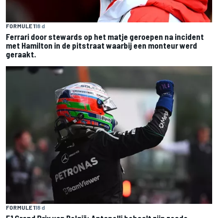
FORMULE 1
18 d
Ferrari door stewards op het matje geroepen na incident
met Hamilton in de pitstraat waarbij een monteur werd
geraakt.
FORMULE 1
18 d
F1 Grand Prix van België: Antonelli behaalt zijn zesde