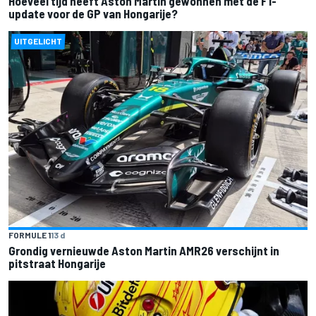
Hoeveel tijd heeft Aston Martin gewonnen met de F1-
update voor de GP van Hongarije?
UITGELICHT
FORMULE 1
13 d
Grondig vernieuwde Aston Martin AMR26 verschijnt in
pitstraat Hongarije