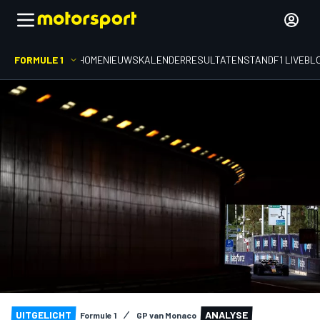
FORMULE 1
HOME
NIEUWS
KALENDER
RESULTATEN
STAND
F1 LIVEBL
UITGELICHT
ANALYSE
Formule 1
GP van Monaco