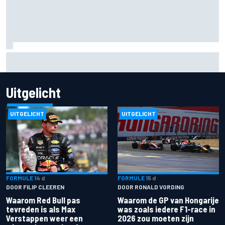
Fittipaldi: strijd tussen Antonelli en Russell is goed voor F1
Uitgelicht
UITGELICHT
UITGELICHT
FORMULE 1
4 d
FORMULE 1
5 d
DOOR FILIP CLEEREN
DOOR RONALD VORDING
Waarom Red Bull pas
Waarom de GP van Hongarije
tevreden is als Max
was zoals iedere F1-race in
Verstappen weer een
2026 zou moeten zijn