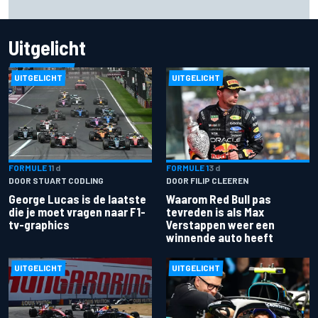
compliment
Uitgelicht
UITGELICHT
UITGELICHT
FORMULE 1
1 d
FORMULE 1
3 d
DOOR STUART CODLING
DOOR FILIP CLEEREN
George Lucas is de laatste
Waarom Red Bull pas
die je moet vragen naar F1-
tevreden is als Max
tv-graphics
Verstappen weer een
winnende auto heeft
UITGELICHT
UITGELICHT