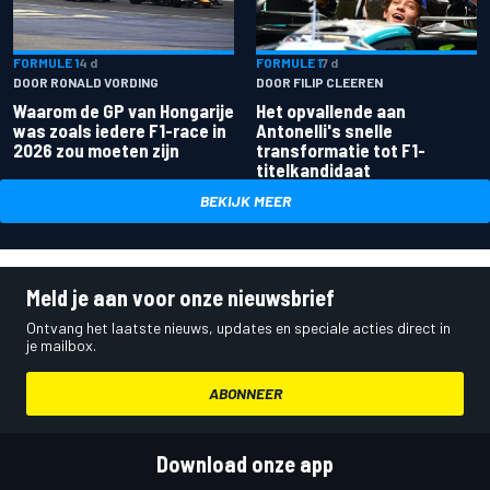
FORMULE 1
4 d
FORMULE 1
7 d
DOOR RONALD VORDING
DOOR FILIP CLEEREN
Waarom de GP van Hongarije
Het opvallende aan
was zoals iedere F1-race in
Antonelli's snelle
2026 zou moeten zijn
transformatie tot F1-
titelkandidaat
BEKIJK MEER
Meld je aan voor onze nieuwsbrief
Ontvang het laatste nieuws, updates en speciale acties direct in
je mailbox.
ABONNEER
Download onze app