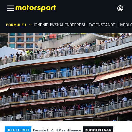
FORMULE 1
HOME
NIEUWS
KALENDER
RESULTATEN
STAND
F1 LIVEBL
UITGELICHT
COMMENTAAR
Formule 1
GP van Monaco