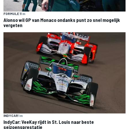
FORMULE 1
1 m
Alonso wil GP van Monaco ondanks punt zo snel mogelijk
vergeten
INDYCAR
1 m
IndyCar: VeeKay rijdt in St. Louis naar beste
seizoensprestatie