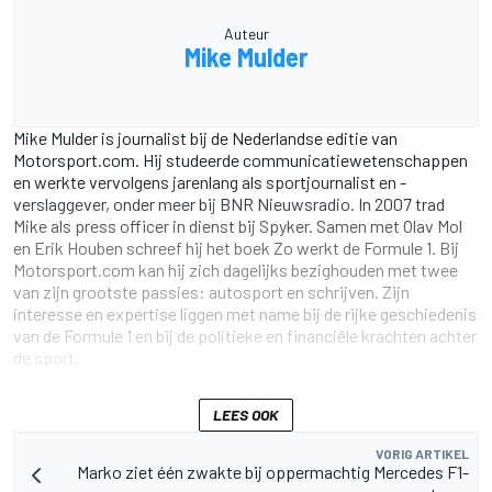
Auteur
Mike Mulder
Mike Mulder is journalist bij de Nederlandse editie van
Motorsport.com. Hij studeerde communicatiewetenschappen
en werkte vervolgens jarenlang als sportjournalist en -
verslaggever, onder meer bij BNR Nieuwsradio. In 2007 trad
Mike als press officer in dienst bij Spyker. Samen met Olav Mol
en Erik Houben schreef hij het boek Zo werkt de Formule 1. Bij
Motorsport.com kan hij zich dagelijks bezighouden met twee
van zijn grootste passies: autosport en schrijven. Zijn
interesse en expertise liggen met name bij de rijke geschiedenis
van de Formule 1 en bij de politieke en financiële krachten achter
de sport.
LEES OOK
VORIG ARTIKEL
Marko ziet één zwakte bij oppermachtig Mercedes F1-