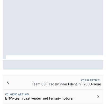
MotoGP Grand Prix van Groot-Brittannië 2026: tijden,
uitzending en meer
VORIG ARTIKEL
Team US F1 zoekt naar talent in F2000-serie
VOLGEND ARTIKEL
BMW-team gaat verder met Ferrari-motoren