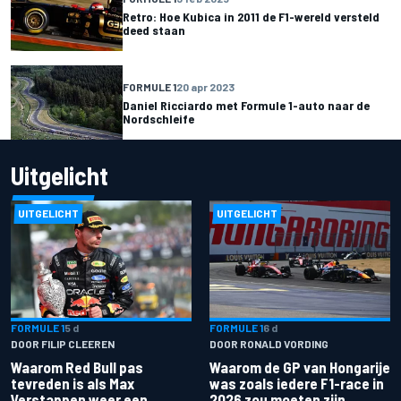
Retro: Hoe Kubica in 2011 de F1-wereld versteld
deed staan
FORMULE 1
20 apr 2023
Daniel Ricciardo met Formule 1-auto naar de
Nordschleife
Uitgelicht
UITGELICHT
UITGELICHT
FORMULE 1
5 d
FORMULE 1
6 d
DOOR FILIP CLEEREN
DOOR RONALD VORDING
Waarom Red Bull pas
Waarom de GP van Hongarije
tevreden is als Max
was zoals iedere F1-race in
Verstappen weer een
2026 zou moeten zijn