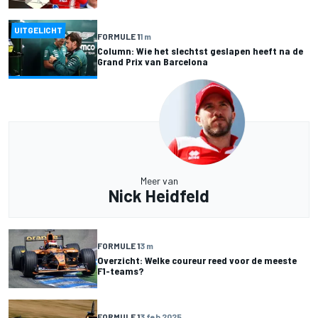
UITGELICHT
FORMULE 1
1 m
Column: Wie het slechtst geslapen heeft na de
Grand Prix van Barcelona
Meer van
Nick Heidfeld
FORMULE 1
3 m
Overzicht: Welke coureur reed voor de meeste
F1-teams?
FORMULE 1
3 feb 2025