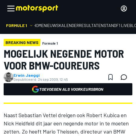
FORMULE 1
HOME
NIEUWS
KALENDER
RESULTATEN
STAND
F1 LIVEBL
BREAKING NEWS
Formule 1
MOGELIJK NEGENDE MOTOR
VOOR BMW-COUREURS
Erwin Jaeggi
Gepubliceerd:
24 sep 2009, 12:45
TOEVOEGEN ALS VOORKEURSBRON
Naast Sebastian Vettel dreigen ook Robert Kubica en
Nick Heidfeld dit jaar een negende motor in te moeten
zetten. Zo heeft Mario Theissen, directeur van BMW