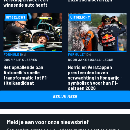
winnende auto heeft
UITGELICHT
UITGELICHT
FORMULE 1
9 d
FORMULE 1
10 d
DOOR FILIP CLEEREN
DOOR JAKE BOXALL-LEGGE
Het opvallende aan
Norris en Verstappen
Antonelli's snelle
presteerden boven
transformatie tot F1-
verwachting in Hongarije -
titelkandidaat
symbolisch voor hun F1-
seizoen 2026
BEKIJK MEER
Meld je aan voor onze nieuwsbrief
Ontvang het laatste nieuws, updates en speciale acties direct in