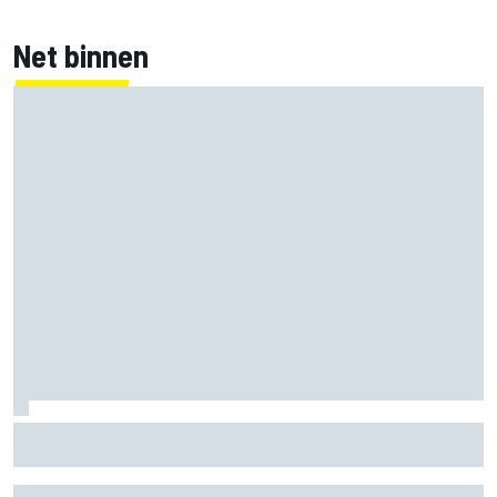
Net binnen
Clark, Senna, Antonelli – zo ontwikkelde het
leeftijdsrecord voor de grand chelem