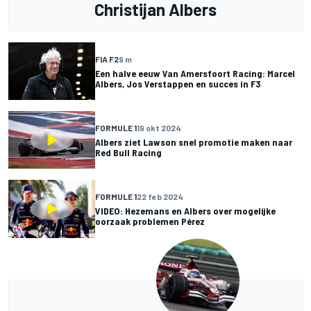
Christijan Albers
FIA F2
9 m
Een halve eeuw Van Amersfoort Racing: Marcel
Albers, Jos Verstappen en succes in F3
FORMULE 1
19 okt 2024
Albers ziet Lawson snel promotie maken naar
Red Bull Racing
FORMULE 1
22 feb 2024
VIDEO: Hezemans en Albers over mogelijke
oorzaak problemen Pérez