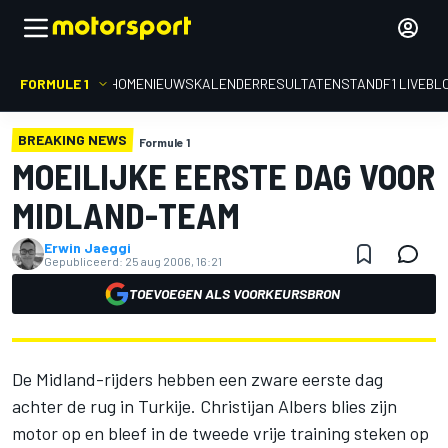
FORMULE 1
HOME
NIEUWS
KALENDER
RESULTATEN
STAND
F1 LIVEBL
BREAKING NEWS
Formule 1
MOEILIJKE EERSTE DAG VOOR
MIDLAND-TEAM
Erwin Jaeggi
Gepubliceerd:
25 aug 2006, 16:21
TOEVOEGEN ALS VOORKEURSBRON
De Midland-rijders hebben een zware eerste dag
achter de rug in Turkije. Christijan Albers blies zijn
motor op en bleef in de tweede vrije training steken op