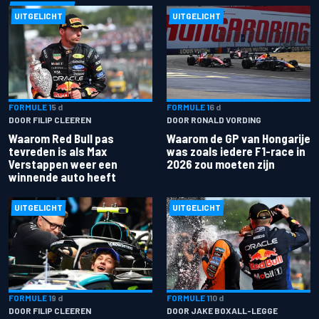
UITGELICHT
UITGELICHT
FORMULE 1
5 d
FORMULE 1
6 d
DOOR FILIP CLEEREN
DOOR RONALD VORDING
Waarom Red Bull pas
Waarom de GP van Hongarije
tevreden is als Max
was zoals iedere F1-race in
Verstappen weer een
2026 zou moeten zijn
winnende auto heeft
UITGELICHT
UITGELICHT
FORMULE 1
9 d
FORMULE 1
10 d
DOOR FILIP CLEEREN
DOOR JAKE BOXALL-LEGGE