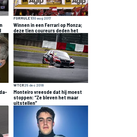
FORMULE 1
30 aug 2017
en
Winnen in een Ferrari op Monza;
d
deze tien coureurs deden het
WTCR
25 dec 2018
da-
Monteiro vreesde dat hij moest
stoppen: “Ze bleven het maar
uitstellen”