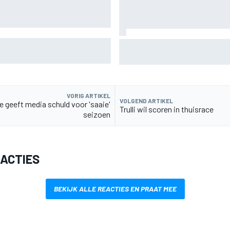
t problemen van Williams in F1
De nieuwigheid van Cadillac is 
een compliment
VORIG ARTIKEL
VOLGEND ARTIKEL
e geeft media schuld voor 'saaie'
Trulli wil scoren in thuisrace
seizoen
EACTIES
BEKIJK ALLE REACTIES EN PRAAT MEE