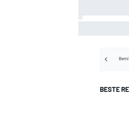
Albon: Baku-upgrade los
2026 niet op
Berni
BESTE R