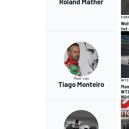
Roland Mather
FORM
Wol
tot
Meer van
WTC
Tiago Monteiro
Mon
WTC
Nür