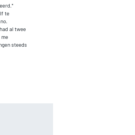
eerd."
f te
ano.
 had al twee
k me
ingen steeds