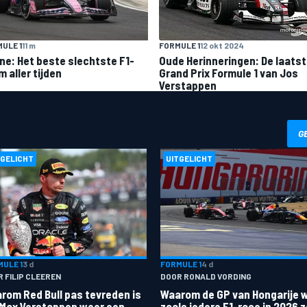
ULE 1
11 m
FORMULE 1
12 okt 2024
ine: Het beste slechtste F1-
Oude Herinneringen: De laats
 aller tijden
Grand Prix Formule 1 van Jos
Verstappen
G
TGELICHT
UITGELICHT
ULE 1
3 d
FORMULE 1
4 d
 FILIP CLEEREN
DOOR RONALD VORDING
rom Red Bull pas tevreden is
Waarom de GP van Hongarije 
 Max Verstappen weer een
zoals iedere F1-race in 2026 