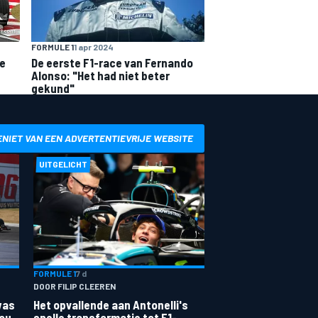
FORMULE 1
1 apr 2024
te
De eerste F1-race van Fernando
Alonso: "Het had niet beter
gekund"
ENIET VAN EEN ADVERTENTIEVRIJE WEBSITE
UITGELICHT
FORMULE 1
7 d
DOOR FILIP CLEEREN
was
Het opvallende aan Antonelli's
zou
snelle transformatie tot F1-