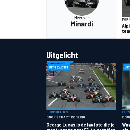
Meer van
FORM
Minardi
Alp
team
MEER RACEKLASSEN
Uitgelicht
UITGELICHT
UI
FORMULE 1
1 d
FORM
DOOR STUART CODLING
DOOR
George Lucas is de laatste die je
Waa
moet vragen naar F1-tv-graphics
als