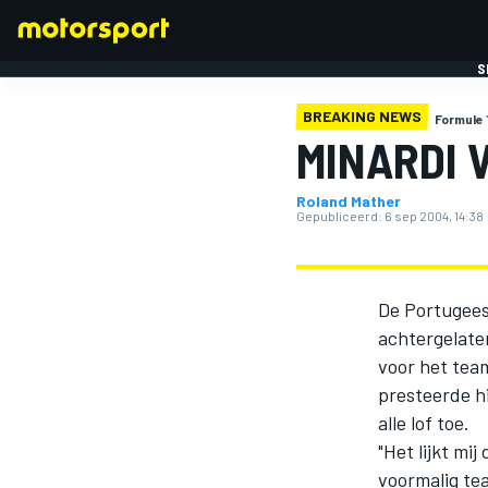
S
BREAKING NEWS
Formule 
MINARDI 
Roland Mather
Gepubliceerd:
6 sep 2004, 14:38
FORMULE 1
De Portugees
achtergelate
voor het team
presteerde h
alle lof toe.
"Het lijkt mi
voormalig tea