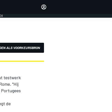
Laat je horen met de
reactiemodule
CH
LOGIN
EDITIE
NEDERLAND
GEN ALS VOORKEURSBRON
at testwerk
Rome. "Hij
e Portugees
egt de