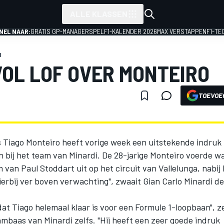
ALLE KLASSEN
NEL NAAR:
GRATIS GP-MANAGERSPEL
F1-KALENDER 2026
MAX VERSTAPPEN
F1-TE
1
VOL LOF OVER MONTEIRO
TOEVOE
 Tiago Monteiro heeft vorige week een uitstekende indruk
n bij het team van Minardi. De 28-jarige Monteiro voerde w
 van Paul Stoddart uit op het circuit van Vallelunga, nabij 
ierbij ver boven verwachting", zwaait Gian Carlo Minardi d
j dat Tiago helemaal klaar is voor een Formule 1-loopbaan", z
mbaas van Minardi zelfs. "Hij heeft een zeer goede indruk