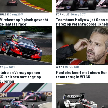
ULE 1
30 aug 2017
FORMULE 1
30 aug 2017
ff rekent op 'episch gevecht
Teambaas Mallya wijst Ocon 
 de laatste race'
Pérez op verantwoordelijkhei
R
5 jun 2021
WTCR
25 feb 2019
teiro en Vernay openen
Monteiro keert met nieuw Hon
R-seizoen met zege op
team terug in WTCR
burgring