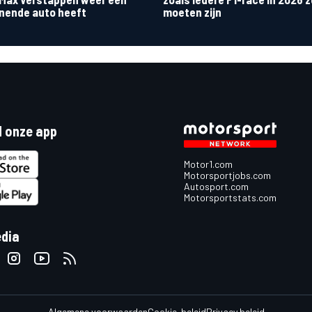
nende auto heeft
moeten zijn
 onze app
Motor1.com
Motorsportjobs.com
Autosport.com
Motorsportstats.com
edia
Algemene voorwaarden
Cookie-beleid
Privacy beleid