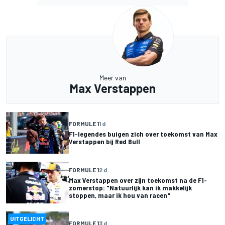
Meer van
Max Verstappen
FORMULE 1
1 d
F1-legendes buigen zich over toekomst van Max
Verstappen bij Red Bull
FORMULE 1
2 d
Max Verstappen over zijn toekomst na de F1-
zomerstop: "Natuurlijk kan ik makkelijk
stoppen, maar ik hou van racen"
UITGELICHT
FORMULE 1
3 d