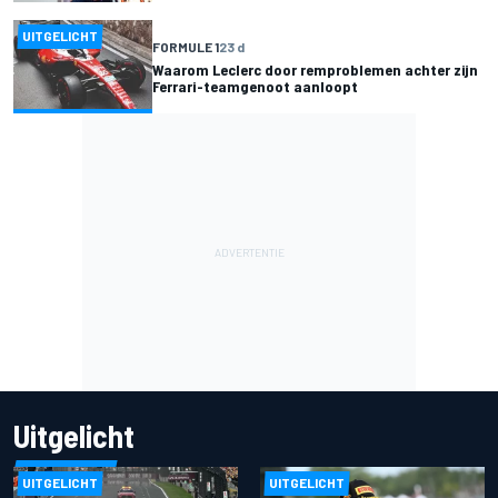
UITGELICHT
FORMULE 1
23 d
Waarom Leclerc door remproblemen achter zijn
Ferrari-teamgenoot aanloopt
Uitgelicht
UITGELICHT
UITGELICHT