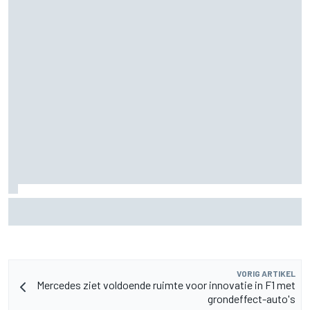
De nieuwigheid van Cadillac is eraf, maar dat is juist een
compliment
VORIG ARTIKEL
Mercedes ziet voldoende ruimte voor innovatie in F1 met
grondeffect-auto's