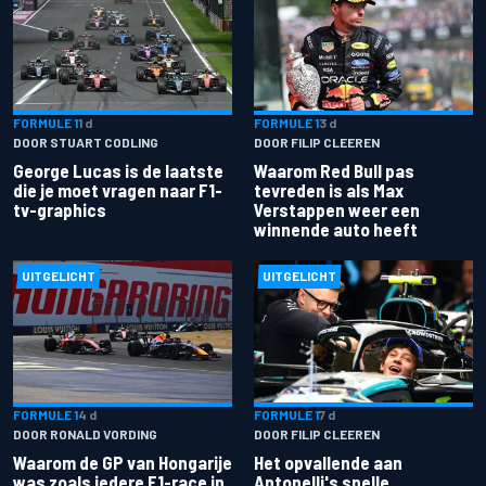
FORMULE 1
1 d
FORMULE 1
3 d
DOOR STUART CODLING
DOOR FILIP CLEEREN
George Lucas is de laatste
Waarom Red Bull pas
die je moet vragen naar F1-
tevreden is als Max
tv-graphics
Verstappen weer een
winnende auto heeft
UITGELICHT
UITGELICHT
FORMULE 1
4 d
FORMULE 1
7 d
DOOR RONALD VORDING
DOOR FILIP CLEEREN
Waarom de GP van Hongarije
Het opvallende aan
was zoals iedere F1-race in
Antonelli's snelle