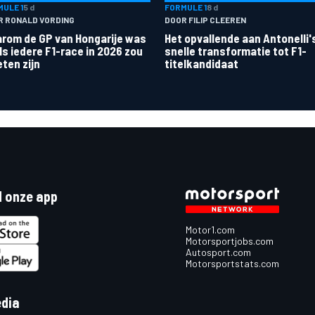
ULE 1
5 d
FORMULE 1
8 d
R RONALD VORDING
DOOR FILIP CLEEREN
rom de GP van Hongarije was
Het opvallende aan Antonelli'
ls iedere F1-race in 2026 zou
snelle transformatie tot F1-
ten zijn
titelkandidaat
 onze app
Motor1.com
Motorsportjobs.com
Autosport.com
Motorsportstats.com
edia