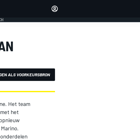
Laat je horen met de
reactiemodule
CH
LOGIN
EDITIE
SAN
NEDERLAND
GEN ALS VOORKEURSBRON
one. Het team
 met het
r opnieuw
 Marino.
e onderdelen