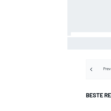
Valtteri Bottas boekt o
tijdens F1-zomerstop
Prev
BESTE R