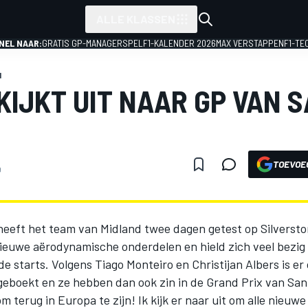
ALLE KLASSEN
NEL NAAR:
GRATIS GP-MANAGERSPEL
F1-KALENDER 2026
MAX VERSTAPPEN
F1-TE
1
KIJKT UIT NAAR GP VAN 
TOEVOE
9
heeft het team van Midland twee dagen getest op Silverst
nieuwe aërodynamische onderdelen en hield zich veel bezig
e starts. Volgens Tiago Monteiro en Christijan Albers is e
geboekt en ze hebben dan ook zin in de Grand Prix van San
om terug in Europa te zijn! Ik kijk er naar uit om alle nieuw