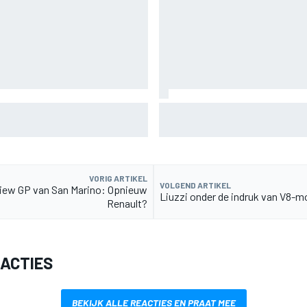
ffroadsucces op de fiets
Aston Martin onthult nieuwe l
Glenfiddich-whisky
VORIG ARTIKEL
VOLGEND ARTIKEL
iew GP van San Marino: Opnieuw
Liuzzi onder de indruk van V8-m
Renault?
EACTIES
BEKIJK ALLE REACTIES EN PRAAT MEE