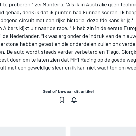
t te proberen," zei Monteiro. "Als ik in Australië geen techn
d gehad, denk ik dat ik punten had kunnen scoren. Ik hoop 
tdagend circuit met een rijke historie, dezelfde kans krijg."
n Albers kijkt uit naar de race. "Ik heb zin in de eerste Eur
ei de Nederlander. "Ik was erg onder de indruk van de nieu
lverstone hebben getest en die onderdelen zullen ons verde
. De auto wordt steeds verder verbeterd en Tiago, Giorgio
best doen om te laten zien dat MF1 Racing op de goede weg i
uit met een geweldige sfeer en ik kan niet wachten om wee
Deel of bewaar dit artikel