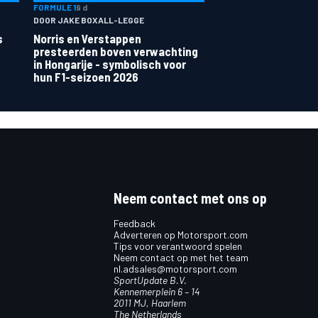
FORMULE 1
9 d
DOOR JAKE BOXALL-LEGGE
s
Norris en Verstappen
presteerden boven verwachting
in Hongarije - symbolisch voor
hun F1-seizoen 2026
Neem contact met ons op
Feedback
Adverteren op Motorsport.com
Tips voor verantwoord spelen
Neem contact op met het team
nl.adsales@motorsport.com
SportUpdate B.V.
Kennemerplein 6 – 14
2011 MJ, Haarlem
The Netherlands