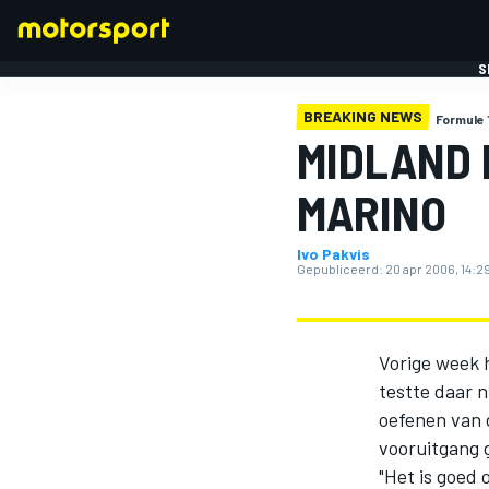
S
BREAKING NEWS
Formule 
MIDLAND 
MARINO
Ivo Pakvis
FORMULE 1
Gepubliceerd:
20 apr 2006, 14:2
Vorige week 
testte daar 
oefenen van d
vooruitgang 
"Het is goed 