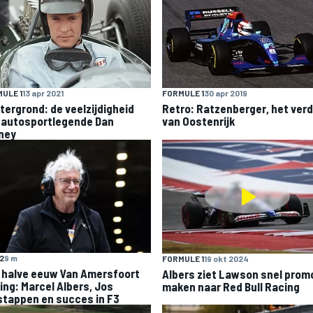
ULE 1
13 apr 2021
FORMULE 1
30 apr 2019
tergrond: de veelzijdigheid
Retro: Ratzenberger, het verd
 autosportlegende Dan
van Oostenrijk
ney
F2
9 m
FORMULE 1
19 okt 2024
 halve eeuw Van Amersfoort
Albers ziet Lawson snel prom
ing: Marcel Albers, Jos
maken naar Red Bull Racing
stappen en succes in F3