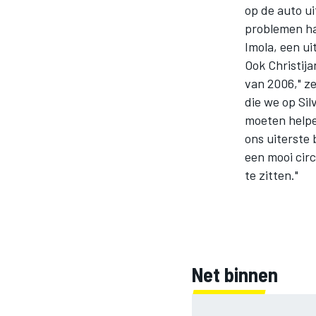
op de auto ui
problemen ha
Imola, een ui
Ook Christija
van 2006," z
die we op Si
moeten helpen
ons uiterste 
MOTOGP
een mooi circ
te zitten."
Net binnen