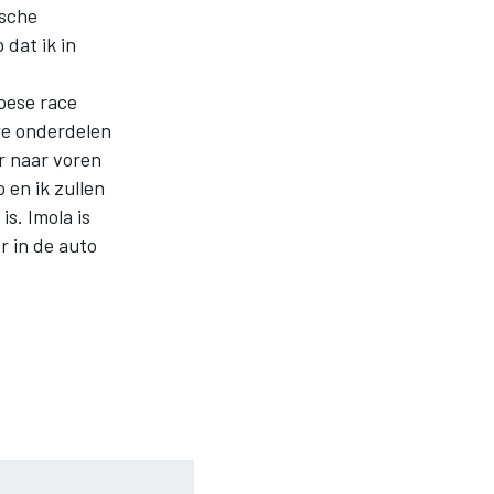
ische
dat ik in
opese race
we onderdelen
r naar voren
 en ik zullen
s. Imola is
r in de auto