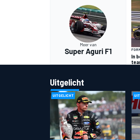
Meer van
Super Aguri F1
FORM
MEER RACEKLASSEN
In 
te
Uitgelicht
UITGELICHT
UI