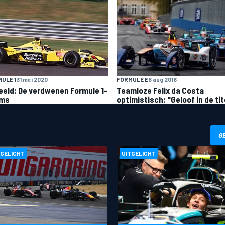
FORMULE E
8 aug 2016
ULE 1
31 mei 2020
Teamloze Felix da Costa
beeld: De verdwenen Formule 1-
optimistisch: "Geloof in de tit
ams
G
TGELICHT
UITGELICHT