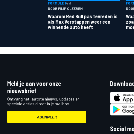
FORMULE 1
4 d
FORM
DOOR FILIP CLEEREN
DOO
Waarom Red Bull pas tevreden is
Waa
als Max Verstappen weer een
zoa
winnende auto heeft
moe
Meld je aan voor onze
Download
nieuwsbrief
Ontvang het laatste nieuws, updates en
speciale acties direct in je mailbox.
ABONNEER
Social m