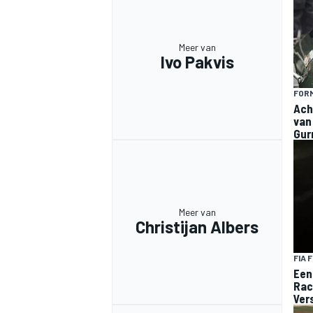
Meer van
Ivo Pakvis
FORM
Ach
van
Gur
Meer van
Christijan Albers
FIA 
Een
Rac
Ver