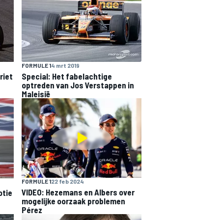
FORMULE 1
4 mrt 2019
riet
Special: Het fabelachtige
optreden van Jos Verstappen in
Maleisië
FORMULE 1
22 feb 2024
VIDEO: Hezemans en Albers over
otie
mogelijke oorzaak problemen
Pérez