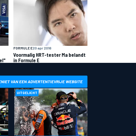
FORMULE E
20 apr 2016
Voormalig HRT-tester Ma belandt
el"
in Formule E
ENIET VAN EEN ADVERTENTIEVRIJE WEBSITE
UITGELICHT