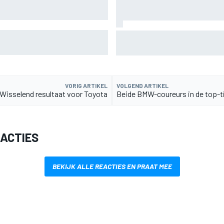
anks alles aantrekkelijk
Marcus Ericsson blijft ook in 
rkt
Andretti
VORIG ARTIKEL
VOLGEND ARTIKEL
Wisselend resultaat voor Toyota
Beide BMW-coureurs in de top-t
EACTIES
BEKIJK ALLE REACTIES EN PRAAT MEE