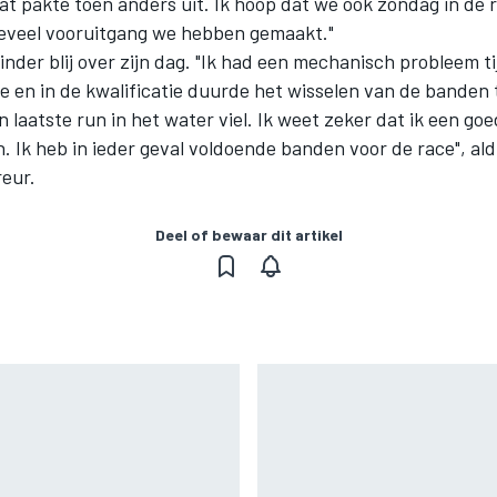
at pakte toen anders uit. Ik hoop dat we ook zondag in de
oeveel vooruitgang we hebben gemaakt."
nder blij over zijn dag. "Ik had een mechanisch probleem t
 en in de kwalificatie duurde het wisselen van de banden t
 laatste run in het water viel. Ik weet zeker dat ik een goe
. Ik heb in ieder geval voldoende banden voor de race", al
eur.
Deel of bewaar dit artikel