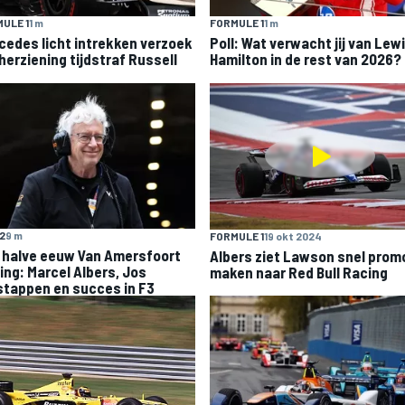
ULE 1
1 m
FORMULE 1
1 m
cedes licht intrekken verzoek
Poll: Wat verwacht jij van Lew
herziening tijdstraf Russell
Hamilton in de rest van 2026?
F2
9 m
FORMULE 1
19 okt 2024
 halve eeuw Van Amersfoort
Albers ziet Lawson snel prom
ing: Marcel Albers, Jos
maken naar Red Bull Racing
stappen en succes in F3