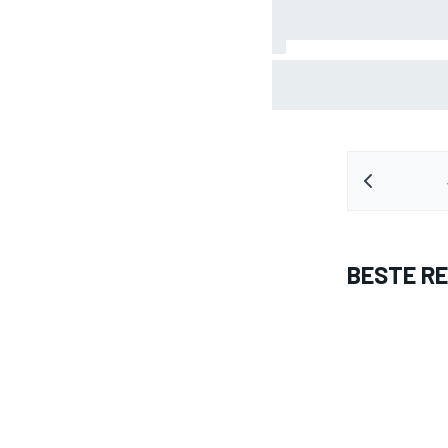
Waarom Aston Martin ond
blijft op de F1-rijdersma
BESTE R