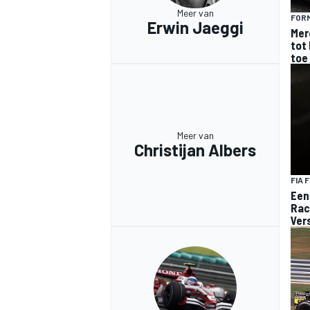
Meer van
FORM
Erwin Jaeggi
Mer
tot 
toe
MEER RACEKLASSEN
Meer van
Christijan Albers
FIA 
Een
Rac
Ver