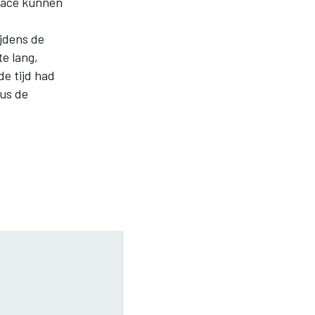
 race kunnen
ijdens de
e lang,
de tijd had
dus de