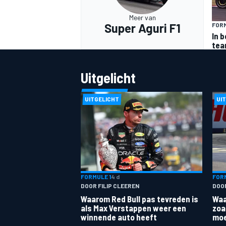
Meer van
Super Aguri F1
FORM
In 
te
Uitgelicht
UITGELICHT
UI
FORMULE 1
4 d
FORM
DOOR FILIP CLEEREN
DOO
Waarom Red Bull pas tevreden is
Waa
als Max Verstappen weer een
zoa
winnende auto heeft
moe