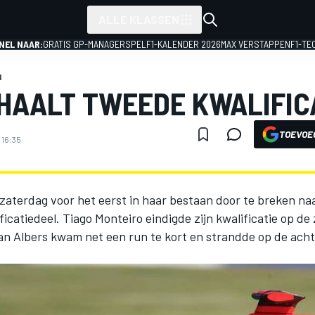
ALLE KLASSEN
NEL NAAR:
GRATIS GP-MANAGERSPEL
F1-KALENDER 2026
MAX VERSTAPPEN
F1-TE
1
HAALT TWEEDE KWALIFIC
TOEVOE
 16:35
zaterdag voor het eerst in haar bestaan door te breken na
icatiedeel. Tiago Monteiro eindigde zijn kwalificatie op de
jan Albers kwam net een run te kort en strandde op de ach