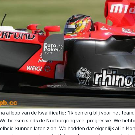
na afloop van de kwalificatie: "Ik ben erg blij voor het team
. We boeken sinds de Nürburgring veel progressie. We heb
lheid kunnen laten zien. We hadden dat eigenlijk al in Mon