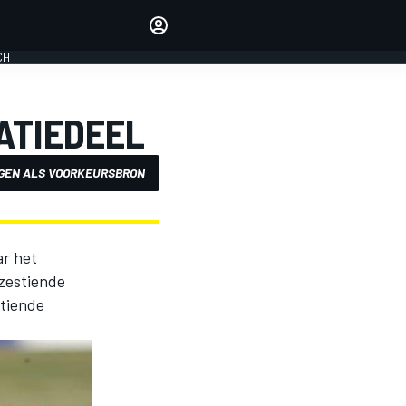
Laat je horen met de
reactiemodule
CH
LOGIN
EDITIE
ATIEDEEL
NEDERLAND
GEN ALS VOORKEURSBRON
ar het
 zestiende
ttiende