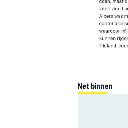
doen, maar d
laten zien h
Albers was mi
ochtendsessie
INDYCAR
waardoor mijn
kunnen rijden
Midland-cour
Net binnen
WEC
DTM