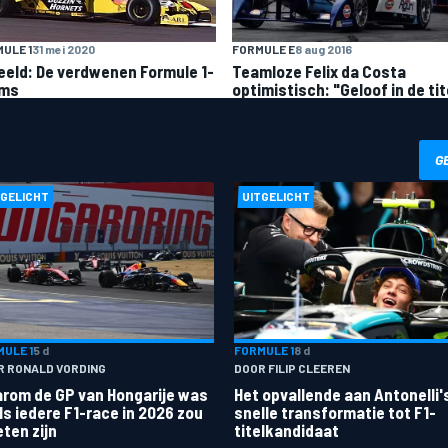
FORMULE E
8 aug 2016
ULE 1
31 mei 2020
Teamloze Felix da Costa
beeld: De verdwenen Formule 1-
optimistisch: "Geloof in de tit
ams
G
TGELICHT
UITGELICHT
ULE 1
5 d
FORMULE 1
8 d
R RONALD VORDING
DOOR FILIP CLEEREN
rom de GP van Hongarije was
Het opvallende aan Antonelli'
ls iedere F1-race in 2026 zou
snelle transformatie tot F1-
ten zijn
titelkandidaat