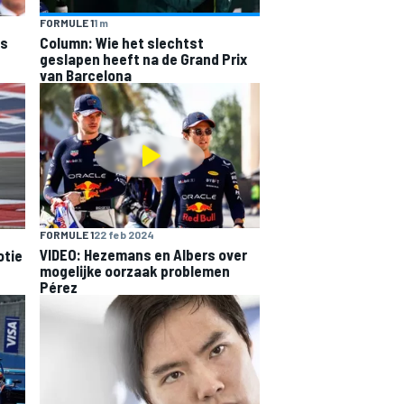
FORMULE 1
1 m
is
Column: Wie het slechtst
geslapen heeft na de Grand Prix
van Barcelona
FORMULE 1
22 feb 2024
VIDEO: Hezemans en Albers over
otie
mogelijke oorzaak problemen
Pérez