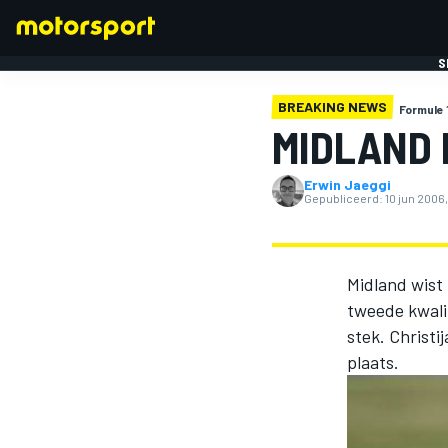
S
BREAKING NEWS
Formule 
MIDLAND 
Erwin Jaeggi
Gepubliceerd:
10 jun 2006,
FORMULE 1
Midland wist 
tweede kwalif
stek. Christi
plaats.