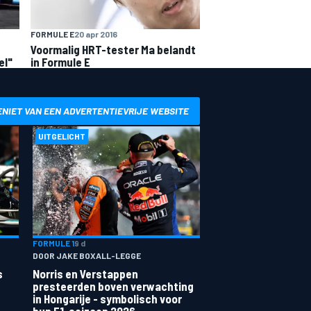
FORMULE E
20 apr 2016
Voormalig HRT-tester Ma belandt
el"
in Formule E
ENIET VAN EEN ADVERTENTIEVRIJE WEBSITE
UITGELICHT
FORMULE 1
9 d
DOOR JAKE BOXALL-LEGGE
s
Norris en Verstappen
presteerden boven verwachting
in Hongarije - symbolisch voor
hun F1-seizoen 2026