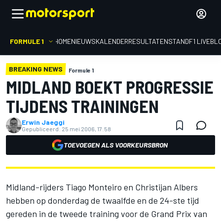
FORMULE 1
HOME
NIEUWS
KALENDER
RESULTATEN
STAND
F1 LIVEBL
BREAKING NEWS
Formule 1
MIDLAND BOEKT PROGRESSIE
TIJDENS TRAININGEN
Erwin Jaeggi
Gepubliceerd:
25 mei 2006, 17:58
TOEVOEGEN ALS VOORKEURSBRON
Midland-rijders Tiago Monteiro en Christijan Albers
hebben op donderdag de twaalfde en de 24-ste tijd
gereden in de tweede training voor de Grand Prix van