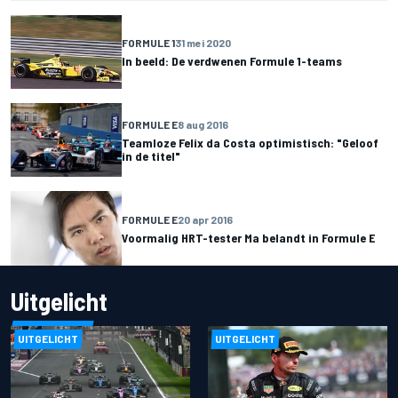
FORMULE 1
31 mei 2020
In beeld: De verdwenen Formule 1-teams
FORMULE E
8 aug 2016
Teamloze Felix da Costa optimistisch: "Geloof
in de titel"
FORMULE E
20 apr 2016
Voormalig HRT-tester Ma belandt in Formule E
Uitgelicht
UITGELICHT
UITGELICHT