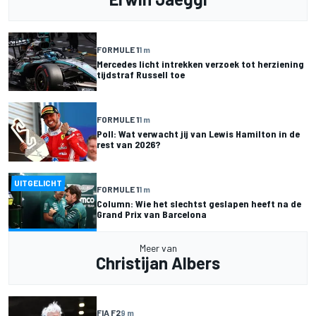
FORMULE 1
1 m
Mercedes licht intrekken verzoek tot herziening
tijdstraf Russell toe
FORMULE 1
1 m
Poll: Wat verwacht jij van Lewis Hamilton in de
rest van 2026?
UITGELICHT
FORMULE 1
1 m
Column: Wie het slechtst geslapen heeft na de
Grand Prix van Barcelona
Meer van
Christijan Albers
FIA F2
9 m