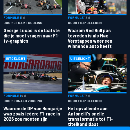
FORMULE 1
1 d
FORMULE 1
3 d
DOOR STUART CODLING
DOOR FILIP CLEEREN
George Lucas is de laatste
Waarom Red Bull pas
die je moet vragen naar F1-
tevreden is als Max
tv-graphics
Verstappen weer een
winnende auto heeft
UITGELICHT
UITGELICHT
FORMULE 1
4 d
FORMULE 1
7 d
DOOR RONALD VORDING
DOOR FILIP CLEEREN
Waarom de GP van Hongarije
Het opvallende aan
was zoals iedere F1-race in
Antonelli's snelle
2026 zou moeten zijn
transformatie tot F1-
titelkandidaat