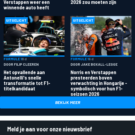
Verstappen weer een
2026 zou moeten zijn
winnende auto heeft
UITGELICHT
UITGELICHT
FORMULE 1
8 d
FORMULE 1
9 d
DOOR FILIP CLEEREN
DOOR JAKE BOXALL-LEGGE
Het opvallende aan
Norris en Verstappen
Antonelli's snelle
presteerden boven
transformatie tot F1-
verwachting in Hongarije -
titelkandidaat
symbolisch voor hun F1-
seizoen 2026
BEKIJK MEER
Meld je aan voor onze nieuwsbrief