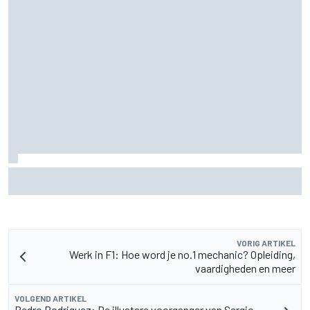
Marc Marquez over titelkansen: “Nog een MotoGP-titel
verandert mijn leven niet”
VORIG ARTIKEL
Werk in F1: Hoe word je no.1 mechanic? Opleiding,
vaardigheden en meer
VOLGEND ARTIKEL
Pedro Rodriguez: De illustere voorganger van Sergio