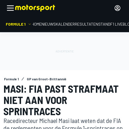
FORMULE 1
HOME
NIEUWS
KALENDER
RESULTATEN
STAND
F1 LIVEBL
Formule 1
GP van Groot-Brittannië
MASI: FIA PAST STRAFMAAT
NIET AAN VOOR
SPRINTRACES
Racedirecteur Michael Masi laat weten dat de FIA
de reglementen voor de Formule 1-sprintraces op