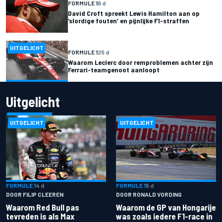
FORMULE 1
6 d
David Croft spreekt Lewis Hamilton aan op
‘slordige fouten’ en pijnlijke F1-straffen
UITGELICHT
FORMULE 1
25 d
Waarom Leclerc door remproblemen achter zijn
Ferrari-teamgenoot aanloopt
Uitgelicht
UITGELICHT
UITGELICHT
FORMULE 1
4 d
FORMULE 1
5 d
DOOR FILIP CLEEREN
DOOR RONALD VORDING
Waarom Red Bull pas
Waarom de GP van Hongarije
tevreden is als Max
was zoals iedere F1-race in