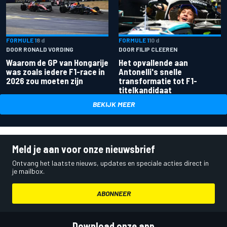
FORMULE 1
8 d
FORMULE 1
10 d
DOOR RONALD VORDING
DOOR FILIP CLEEREN
Waarom de GP van Hongarije
Het opvallende aan
was zoals iedere F1-race in
Antonelli's snelle
2026 zou moeten zijn
transformatie tot F1-
titelkandidaat
BEKIJK MEER
Meld je aan voor onze nieuwsbrief
Ontvang het laatste nieuws, updates en speciale acties direct in
je mailbox.
ABONNEER
Download onze app