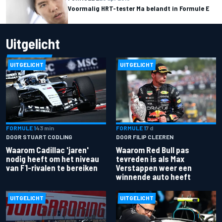
Voormalig HRT-tester Ma belandt in Formule E
Uitgelicht
UITGELICHT
UITGELICHT
FORMULE 1
43 min
FORMULE 1
7 d
DOOR STUART CODLING
DOOR FILIP CLEEREN
Waarom Cadillac 'jaren'
Waarom Red Bull pas
nodig heeft om het niveau
tevreden is als Max
van F1-rivalen te bereiken
Verstappen weer een
winnende auto heeft
UITGELICHT
UITGELICHT