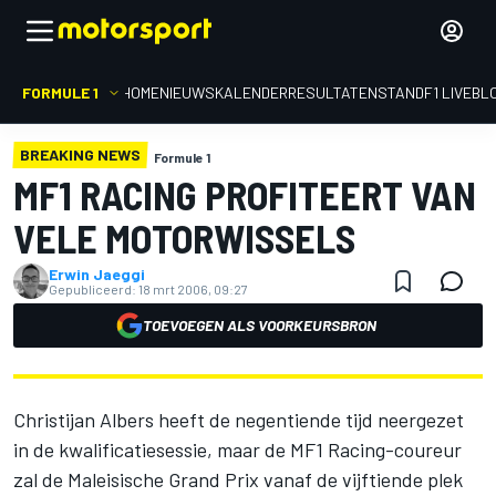
FORMULE 1
HOME
NIEUWS
KALENDER
RESULTATEN
STAND
F1 LIVEBL
BREAKING NEWS
Formule 1
MF1 RACING PROFITEERT VAN
VELE MOTORWISSELS
Erwin Jaeggi
Gepubliceerd:
18 mrt 2006, 09:27
TOEVOEGEN ALS VOORKEURSBRON
Christijan Albers heeft de negentiende tijd neergezet
in de kwalificatiesessie, maar de MF1 Racing-coureur
zal de Maleisische Grand Prix vanaf de vijftiende plek