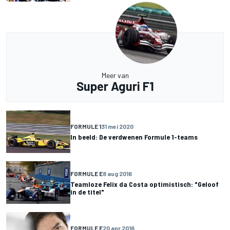
Meer van
Super Aguri F1
FORMULE 1
31 mei 2020
In beeld: De verdwenen Formule 1-teams
FORMULE E
8 aug 2016
Teamloze Felix da Costa optimistisch: "Geloof
in de titel"
FORMULE E
20 apr 2016