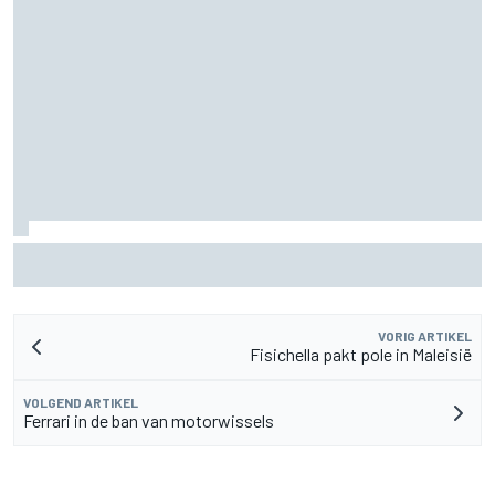
Waarom Cadillac 'jaren' nodig heeft om het niveau van F1-
rivalen te bereiken
VORIG ARTIKEL
Fisichella pakt pole in Maleisië
VOLGEND ARTIKEL
Ferrari in de ban van motorwissels