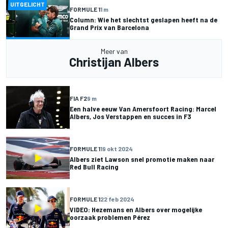
UITGELICHT
FORMULE 1
1 m
Column: Wie het slechtst geslapen heeft na de
Grand Prix van Barcelona
Meer van
Christijan Albers
FIA F2
9 m
Een halve eeuw Van Amersfoort Racing: Marcel
Albers, Jos Verstappen en succes in F3
FORMULE 1
19 okt 2024
Albers ziet Lawson snel promotie maken naar
Red Bull Racing
FORMULE 1
22 feb 2024
VIDEO: Hezemans en Albers over mogelijke
oorzaak problemen Pérez