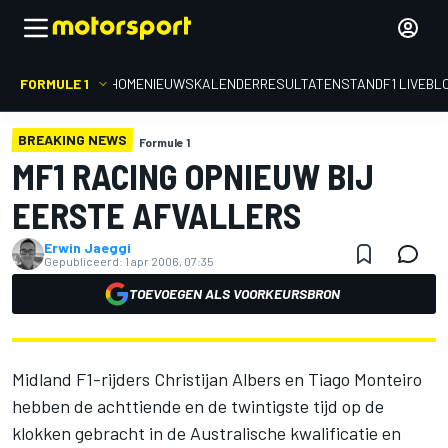
FORMULE 1
HOME
NIEUWS
KALENDER
RESULTATEN
STAND
F1 LIVEBL
BREAKING NEWS
Formule 1
MF1 RACING OPNIEUW BIJ
EERSTE AFVALLERS
Erwin Jaeggi
Gepubliceerd:
1 apr 2006, 07:35
TOEVOEGEN ALS VOORKEURSBRON
Midland F1-rijders Christijan Albers en Tiago Monteiro
hebben de achttiende en de twintigste tijd op de
klokken gebracht in de Australische kwalificatie en