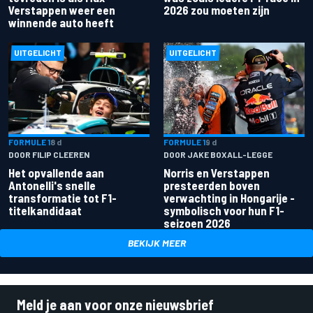
Verstappen weer een
2026 zou moeten zijn
winnende auto heeft
UITGELICHT
UITGELICHT
FORMULE 1
8 d
FORMULE 1
9 d
DOOR FILIP CLEEREN
DOOR JAKE BOXALL-LEGGE
Het opvallende aan
Norris en Verstappen
Antonelli's snelle
presteerden boven
transformatie tot F1-
verwachting in Hongarije -
titelkandidaat
symbolisch voor hun F1-
seizoen 2026
BEKIJK MEER
Meld je aan voor onze nieuwsbrief