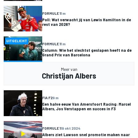
FORMULE 1
1 m
Poll: Wat verwacht jij van Lewis Hamilton in de
rest van 2026?
UITGELICHT
FORMULE 1
1 m
Column: Wie het slechtst geslapen heeft na de
Grand Prix van Barcelona
Meer van
Christijan Albers
FIA F2
9 m
Een halve eeuw Van Amersfoort Racing: Marcel
Albers, Jos Verstappen en succes in F3
FORMULE 1
19 okt 2024
Albers ziet Lawson snel promotie maken naar