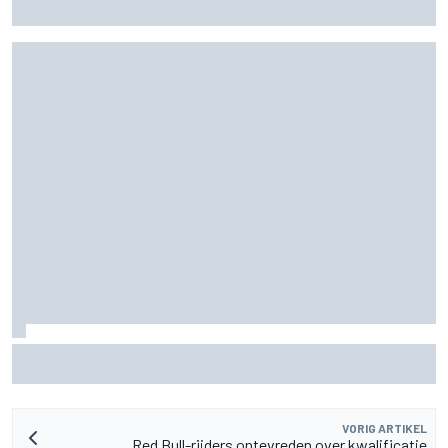
F1-zomerstop
Aston Martin onthult nieuwe limited-edition Glenfiddich-
whisky
VORIG ARTIKEL
Red Bull-rijders ontevreden over kwalificatie