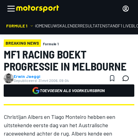
FORMULE 1
HOME
NIEUWS
KALENDER
RESULTATEN
STAND
F1 LIVEBL
BREAKING NEWS
Formule 1
MF1 RACING BOEKT
PROGRESSIE IN MELBOURNE
Erwin Jaeggi
Gepubliceerd:
31 mrt 2006, 09:04
TOEVOEGEN ALS VOORKEURSBRON
Christijan Albers en Tiago Monteiro hebben een
uitstekende eerste dag van het Australische
raceweekend achter de rug. Albers kende een