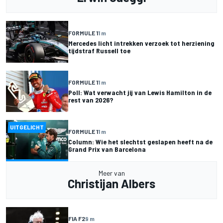
FORMULE 1
1 m
Mercedes licht intrekken verzoek tot herziening
tijdstraf Russell toe
FORMULE 1
1 m
Poll: Wat verwacht jij van Lewis Hamilton in de
rest van 2026?
UITGELICHT
FORMULE 1
1 m
Column: Wie het slechtst geslapen heeft na de
Grand Prix van Barcelona
Meer van
Christijan Albers
FIA F2
9 m