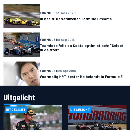
FORMULE 1
31 mei 2020
In beeld: De verdwenen Formule 1-teams
FORMULE E
8 aug 2016
Teamloze Felix da Costa optimistisch: "Geloof
in de titel"
FORMULE E
20 apr 2016
Voormalig HRT-tester Ma belandt in Formule E
Uitgelicht
UITGELICHT
UITGELICHT