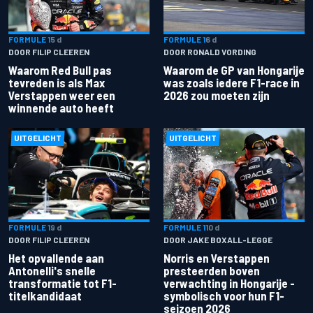
FORMULE 1
5 d
FORMULE 1
6 d
DOOR FILIP CLEEREN
DOOR RONALD VORDING
Waarom Red Bull pas
Waarom de GP van Hongarije
tevreden is als Max
was zoals iedere F1-race in
Verstappen weer een
2026 zou moeten zijn
winnende auto heeft
UITGELICHT
UITGELICHT
FORMULE 1
9 d
FORMULE 1
10 d
DOOR FILIP CLEEREN
DOOR JAKE BOXALL-LEGGE
Het opvallende aan
Norris en Verstappen
Antonelli's snelle
presteerden boven
transformatie tot F1-
verwachting in Hongarije -
titelkandidaat
symbolisch voor hun F1-
seizoen 2026