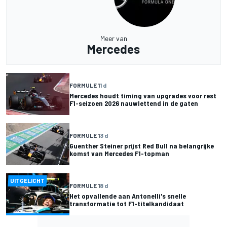
Meer van
Mercedes
FORMULE 1
1 d
Mercedes houdt timing van upgrades voor rest
F1-seizoen 2026 nauwlettend in de gaten
FORMULE 1
3 d
Guenther Steiner prijst Red Bull na belangrijke
komst van Mercedes F1-topman
UITGELICHT
FORMULE 1
8 d
Het opvallende aan Antonelli's snelle
transformatie tot F1-titelkandidaat