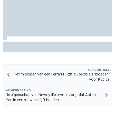
Waarom Aston Martin ondanks alles aantrekkelijk blijft op
de F1-rijdersmarkt
VORIG ARTIKEL
Het mislopen van een Ferrari F1-zitje voelde als "bloeden"
voor Kubica
VOLGEND ARTIKEL
De eigenschap van Newey die ervoor zorgt dat Aston
Martin vertrouwen blijft houden