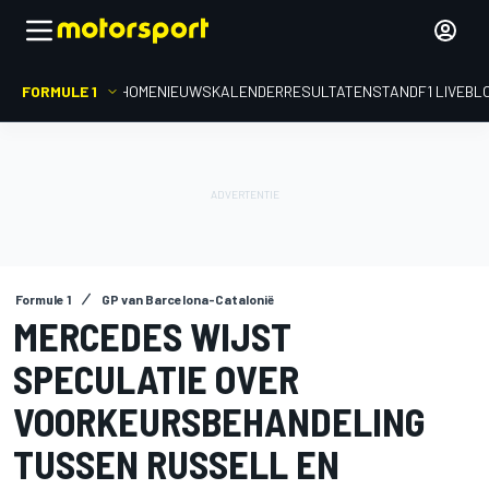
FORMULE 1
HOME
NIEUWS
KALENDER
RESULTATEN
STAND
F1 LIVEBL
Formule 1
GP van Barcelona-Catalonië
MERCEDES WIJST
SPECULATIE OVER
VOORKEURSBEHANDELING
TUSSEN RUSSELL EN