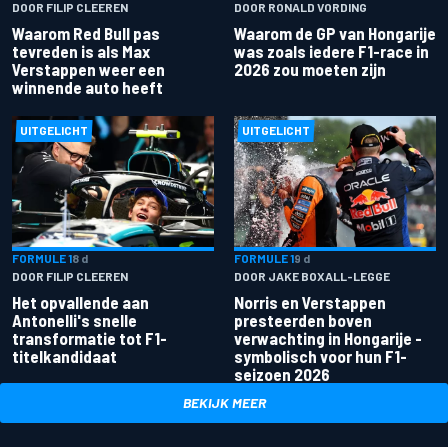
DOOR FILIP CLEEREN
DOOR RONALD VORDING
Waarom Red Bull pas
Waarom de GP van Hongarije
tevreden is als Max
was zoals iedere F1-race in
Verstappen weer een
2026 zou moeten zijn
winnende auto heeft
UITGELICHT
UITGELICHT
FORMULE 1
8 d
FORMULE 1
9 d
DOOR FILIP CLEEREN
DOOR JAKE BOXALL-LEGGE
Het opvallende aan
Norris en Verstappen
Antonelli's snelle
presteerden boven
transformatie tot F1-
verwachting in Hongarije -
titelkandidaat
symbolisch voor hun F1-
seizoen 2026
BEKIJK MEER