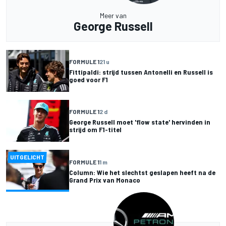
Meer van
George Russell
FORMULE 1
21 u
Fittipaldi: strijd tussen Antonelli en Russell is
goed voor F1
FORMULE 1
2 d
George Russell moet 'flow state' hervinden in
strijd om F1-titel
UITGELICHT
FORMULE 1
1 m
Column: Wie het slechtst geslapen heeft na de
Grand Prix van Monaco