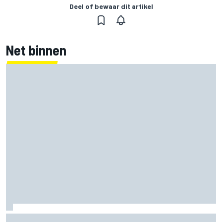
Deel of bewaar dit artikel
Net binnen
F1 2026-tussenrapport: Aston Martin zoekt eerherstel na