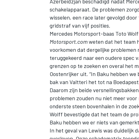
Azerbeidzjan beschadigd nadat Merced
schakelapparaat. De problemen zorgde
wisselen, een race later gevolgd doo
gridstraf van vijf posities.
Mercedes Motorsport-baas Toto Wolff 
Motorsport.com
weten dat het team h
voorkomen dat dergelijke problemen 
teruggekeerd naar een oudere spec va
grenzen op te zoeken en overal het max
Oostenrijker uit. “In Baku hebben we
bak van Valtteri het tot na Boedapes
Daarom zijn beide versnellingsbakken 
problemen zouden nu niet meer voor m
onderste steen bovenhalen in de zoek
Wolff bevestigde dat het team de pro
Baku hebben we er niets van gemerkt.
In het geval van Lewis was duidelijk 
overleven. Onze schadematrix toonde 