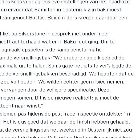
es koos voor agressieve instellingen van het naadloze
n ervoor dat Hamilton in Oostenrijk zijn bak moest
r teamgenoot Bottas. Beide rijders kregen daardoor een
liet op Silverstone in gesprek met onder meer
eeft achterhaald wat er in Baku fout ging. Om te
nogmaals opspelen is de kampioensformatie
n de versnellingsbak: “We proberen op elk gebied de
imale uit te halen. Soms ga je net iets te ver”, legde de
 beide versnellingsbakken beschadigd. We hoopten dat de
t zou volhouden. We wilden echter geen risico nemen.
vervangen door de veiligere specificatie. Deze
ogen komen. Dit is de nieuwe realiteit: je moet de
tocht naar winst.”
blemen pas tijdens de post-race inspectie ontdekte: “In
 Het is dus goed dat we daar de finish hebben gehaald.
dat de versnellingsbak het weekend in Oostenrijk niet zou
aan dat de bak van Valtteri na Oostenrijk gewisseld kon