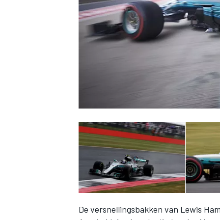
INDYCAR
WEC
DTM
De versnellingsbakken van Lewis Hami