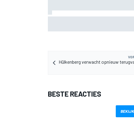
KTM mag afwijkend motoronderdeel ve
voor GP van Aragón
MEER RACEKLASSEN
VOR
Hülkenberg verwacht opnieuw terugval
BESTE REACTIES
BEKIJK