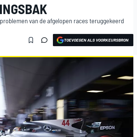
INGSBAK
kproblemen van de afgelopen races teruggekeerd
TOEVOEGEN ALS VOORKEURSBRON