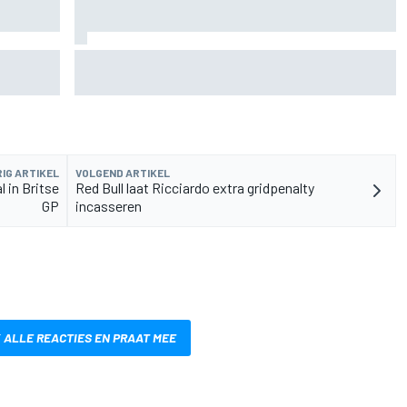
rvangen
MotoGP Grand Prix van Groot-Brittannië 2026:
tijden, uitzending en meer
IG ARTIKEL
VOLGEND ARTIKEL
 in Britse
Red Bull laat Ricciardo extra gridpenalty
GP
incasseren
 ALLE REACTIES EN PRAAT MEE