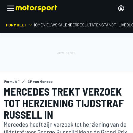
FORMULE 1
HOME
NIEUWS
KALENDER
RESULTATEN
STAND
F1 LIVEBL
Formule 1
GP van Monaco
MERCEDES TREKT VERZOEK
TOT HERZIENING TIJDSTRAF
RUSSELL IN
Mercedes heeft zijn verzoek tot herziening van de
tijdstraf voor George Russell tijdens de Grand Prix