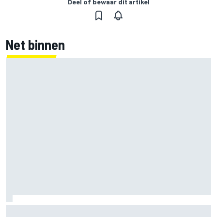
Deel of bewaar dit artikel
Net binnen
Mercedes houdt timing van upgrades voor rest F1-seizoen