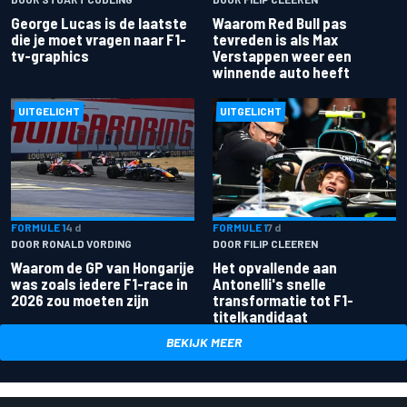
George Lucas is de laatste
Waarom Red Bull pas
die je moet vragen naar F1-
tevreden is als Max
tv-graphics
Verstappen weer een
winnende auto heeft
UITGELICHT
UITGELICHT
FORMULE 1
4 d
FORMULE 1
7 d
DOOR RONALD VORDING
DOOR FILIP CLEEREN
Waarom de GP van Hongarije
Het opvallende aan
was zoals iedere F1-race in
Antonelli's snelle
2026 zou moeten zijn
transformatie tot F1-
titelkandidaat
BEKIJK MEER