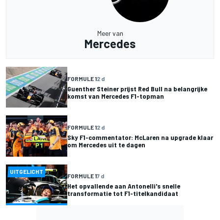
Meer van
Mercedes
FORMULE 1
2 d
Guenther Steiner prijst Red Bull na belangrijke
komst van Mercedes F1-topman
FORMULE 1
2 d
Sky F1-commentator: McLaren na upgrade klaar
om Mercedes uit te dagen
UITGELICHT
FORMULE 1
7 d
Het opvallende aan Antonelli's snelle
transformatie tot F1-titelkandidaat