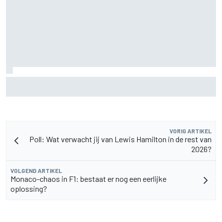
De nieuwigheid van Cadillac is eraf, maar dat is juist een
compliment
VORIG ARTIKEL
Poll: Wat verwacht jij van Lewis Hamilton in de rest van
2026?
VOLGEND ARTIKEL
Monaco-chaos in F1: bestaat er nog een eerlijke
oplossing?