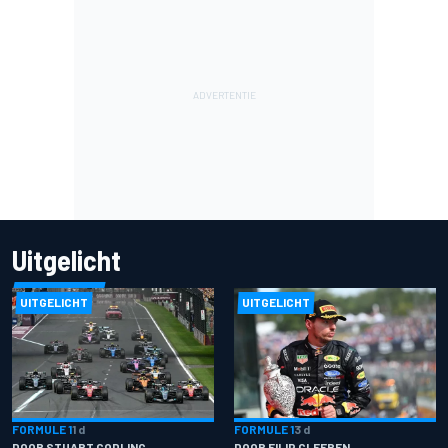
Uitgelicht
UITGELICHT
UITGELICHT
FORMULE 1
1 d
FORMULE 1
3 d
DOOR STUART CODLING
DOOR FILIP CLEEREN