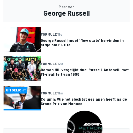
Meer van
George Russell
FORMULE 1
1 d
George Russell moet 'flow state' hervinden in
strijd om F1-titel
FORMULE 1
2 d
Damon Hill vergelijkt duel Russell-Antonelli met
F1-rivaliteit van 1996
UITGELICHT
FORMULE 1
1 m
Column: Wie het slechtst geslapen heeft na de
Grand Prix van Monaco