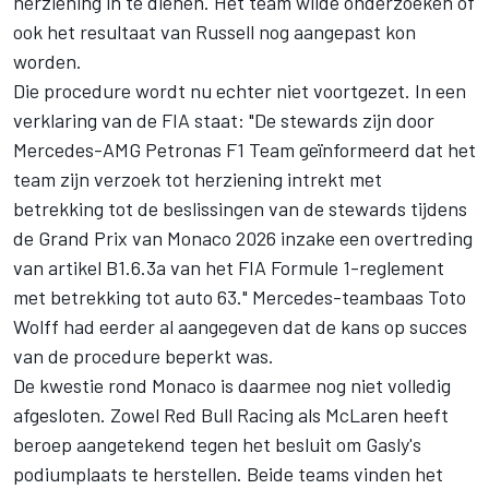
herziening in te dienen. Het team wilde onderzoeken of
ook het resultaat van Russell nog aangepast kon
worden.
Die procedure wordt nu echter niet voortgezet. In een
verklaring van de FIA staat: "De stewards zijn door
Mercedes-AMG Petronas F1 Team geïnformeerd dat het
team zijn verzoek tot herziening intrekt met
betrekking tot de beslissingen van de stewards tijdens
de Grand Prix van Monaco 2026 inzake een overtreding
van artikel B1.6.3a van het FIA Formule 1-reglement
met betrekking tot auto 63." Mercedes-teambaas Toto
Wolff had eerder al aangegeven dat de kans op succes
van de procedure beperkt was.
De kwestie rond Monaco is daarmee nog niet volledig
afgesloten. Zowel
Red Bull Racing
als
McLaren
heeft
beroep aangetekend tegen het besluit om Gasly's
podiumplaats te herstellen. Beide teams vinden het