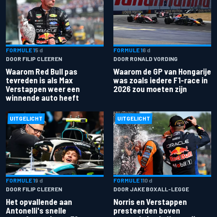
FORMULE 1
5 d
FORMULE 1
6 d
DOOR FILIP CLEEREN
DOOR RONALD VORDING
Waarom Red Bull pas
Waarom de GP van Hongarije
tevreden is als Max
was zoals iedere F1-race in
Verstappen weer een
2026 zou moeten zijn
winnende auto heeft
UITGELICHT
UITGELICHT
FORMULE 1
9 d
FORMULE 1
10 d
DOOR FILIP CLEEREN
DOOR JAKE BOXALL-LEGGE
Het opvallende aan
Norris en Verstappen
Antonelli's snelle
presteerden boven