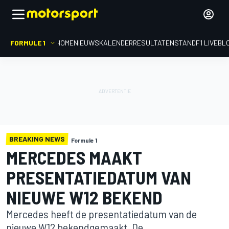
FORMULE 1
HOME
NIEUWS
KALENDER
RESULTATEN
STAND
F1 LIVEBL
BREAKING NEWS
Formule 1
MERCEDES MAAKT
PRESENTATIEDATUM VAN
NIEUWE W12 BEKEND
Mercedes heeft de presentatiedatum van de
nieuwe W12 bekendgemaakt. De