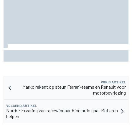
MotoGP Grand Prix van Groot-Brittannië 2026: tijden,
uitzending en meer
VORIG ARTIKEL
Marko rekent op steun Ferrari-teams en Renault voor
motorbevriezing
VOLGEND ARTIKEL
Norris: Ervaring van racewinnaar Ricciardo gaat McLaren
helpen