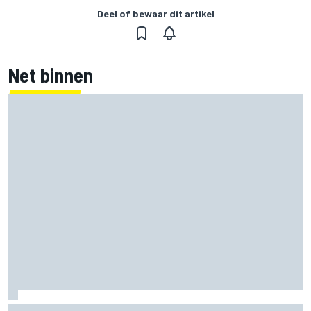
Deel of bewaar dit artikel
Net binnen
Clark, Senna, Antonelli – zo ontwikkelde het