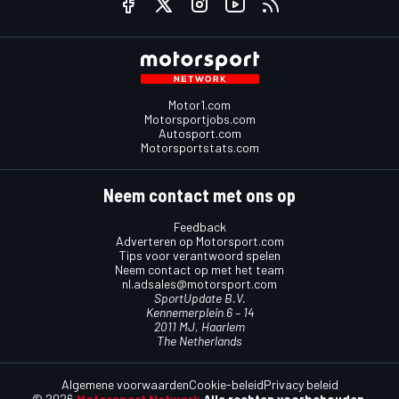
Motor1.com
Motorsportjobs.com
Autosport.com
Motorsportstats.com
Neem contact met ons op
Feedback
Adverteren op Motorsport.com
Tips voor verantwoord spelen
Neem contact op met het team
nl.adsales@motorsport.com
SportUpdate B.V.
Kennemerplein 6 – 14
2011 MJ, Haarlem
The Netherlands
Algemene voorwaarden
Cookie-beleid
Privacy beleid
© 2026
Motorsport Network
Alle rechten voorbehouden.