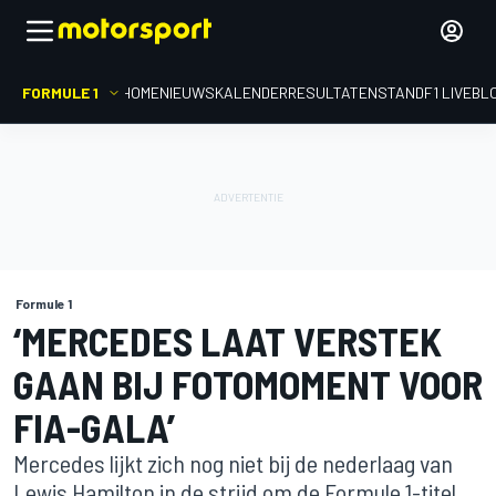
FORMULE 1
HOME
NIEUWS
KALENDER
RESULTATEN
STAND
F1 LIVEBL
Formule 1
‘MERCEDES LAAT VERSTEK
GAAN BIJ FOTOMOMENT VOOR
FIA-GALA’
Mercedes lijkt zich nog niet bij de nederlaag van
Lewis Hamilton in de strijd om de Formule 1-titel