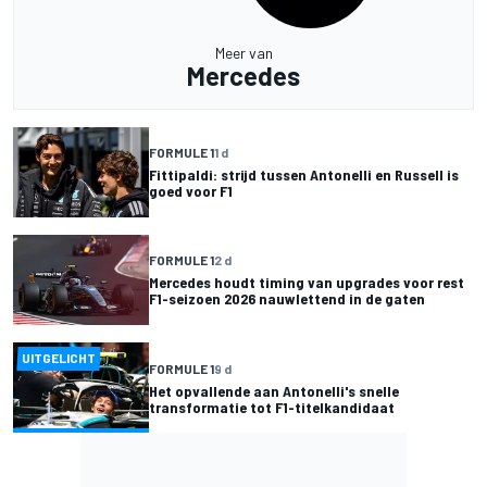
Meer van
Mercedes
FORMULE 1
1 d
Fittipaldi: strijd tussen Antonelli en Russell is
goed voor F1
FORMULE 1
2 d
Mercedes houdt timing van upgrades voor rest
F1-seizoen 2026 nauwlettend in de gaten
UITGELICHT
FORMULE 1
9 d
Het opvallende aan Antonelli's snelle
transformatie tot F1-titelkandidaat