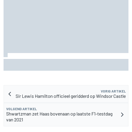
MotoGP Grand Prix van Groot-Brittannië 2026: tijden,
uitzending en meer
VORIG ARTIKEL
Sir Lewis Hamilton officieel geridderd op Windsor Castle
VOLGEND ARTIKEL
Shwartzman zet Haas bovenaan op laatste F1-testdag
van 2021