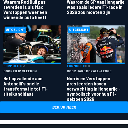
Waarom Red Bull pas
Waarom de GP van Hongarije
tevreden is als Max
was zoals iedere F1-race in
Verstappen weer een
2026 zou moeten zijn
winnende auto heeft
UITGELICHT
UITGELICHT
FORMULE 1
9 d
FORMULE 1
10 d
DOOR FILIP CLEEREN
DOOR JAKE BOXALL-LEGGE
Het opvallende aan
Norris en Verstappen
Antonelli's snelle
presteerden boven
transformatie tot F1-
verwachting in Hongarije -
titelkandidaat
symbolisch voor hun F1-
seizoen 2026
BEKIJK MEER